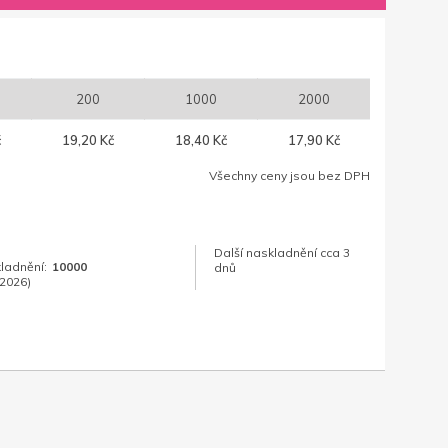
200
1000
2000
č
19,20 Kč
18,40 Kč
17,90 Kč
Všechny ceny jsou bez DPH
Další naskladnění cca 3
kladnění:
10000
dnů
.2026)