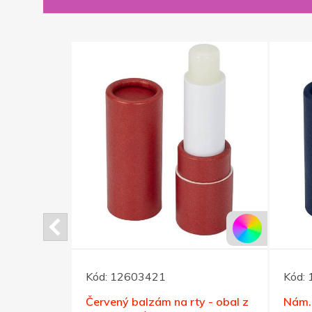
Kód:
12603421
Kód:
obal z
Červený balzám na rty - obal z
Nám.