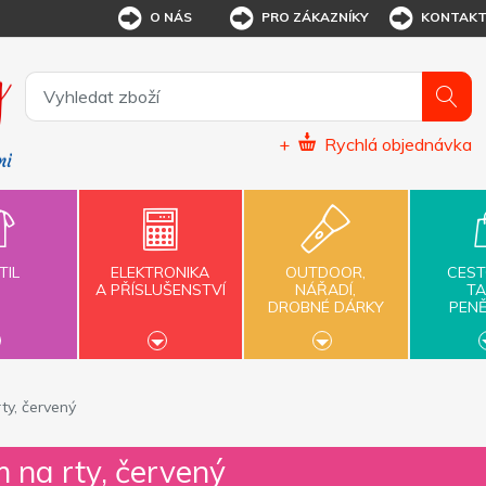
O NÁS
PRO ZÁKAZNÍKY
KONTAK
+
Rychlá objednávka
TIL
ELEKTRONIKA
OUTDOOR,
CEST
A PŘÍSLUŠENSTVÍ
NÁŘADÍ,
TA
DROBNÉ DÁRKY
PEN
ty, červený
 na rty, červený