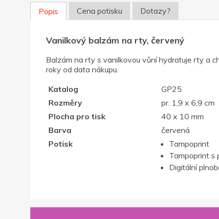
Cena potisku
Dotazy?
Popis
Vanilkový balzám na rty, červený
Balzám na rty s vanilkovou vůní hydratuje rty a c
roky od data nákupu.
Katalog
GP25
Rozměry
pr. 1,9 x 6,9 cm
Plocha pro tisk
40 x 10 mm
Barva
červená
Potisk
Tampoprint
Tampoprint s 
Digitální plno