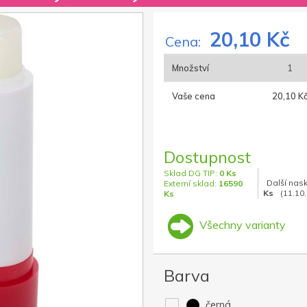
20,10 Kč
Cena:
Množství
1
Vaše cena
20,10 K
Dostupnost
Sklad DG TIP:
0 Ks
Další nas
Externí sklad:
16590
Ks
(11.10
Ks
Všechny varianty
Barva
černá