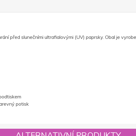
hrání před slunečními ultrafialovými (UV) paprsky. Obal je vyro
podtiskem
barevný potisk
ALTERNATIVNÍ PRODUKTY