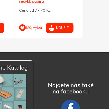
recykl. papíru
obalu
Cena od 77,70 Kč
Cena od 89
Můj výběr
Můj výb
KOUPIT
ne Katalog
Najdete nás také
na facebooku