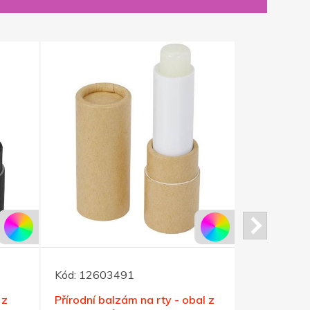
Kód:
12603491
Kód:
12630
 z
Přírodní balzám na rty - obal z
Balzám na