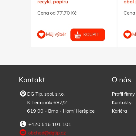
recykl. papíru
obal 
Cena od 77,70 Kč
Cena 
Můj výběr
M
OUPIT
KOUPIT
Kontakt
O nás
DG Tip, spol. s.r.o.
Profil firmy
K Terminálu 687/2
Kontakty
619 00 - Brno - Horní Heršpice
Kariéra
+420 516 101 101
obchod@dgtip.cz