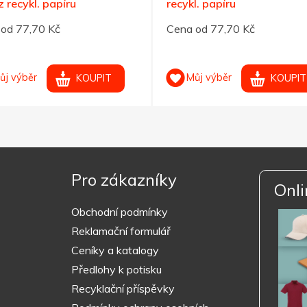
z recykl. papíru
recykl. papíru
od 77,70 Kč
Cena od 77,70 Kč
ůj výběr
Můj výběr
KOUPIT
KOUPIT
Pro zákazníky
Onli
Obchodní podmínky
Reklamační formulář
Ceníky a katalogy
Předlohy k potisku
Recyklační příspěvky