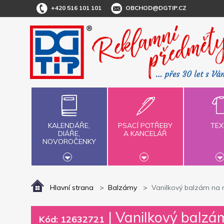
+420 516 101 101
OBCHOD@DGTIP.CZ
KALENDÁŘE,
PSACÍ POTŘEBY
TEX
DIÁŘE,
A KANCELÁŘ
NOVOROČENKY
Hlavní strana
Balzámy
Vanilkový balzám na r
|
Vanilkový balzám
Kód: 12632721