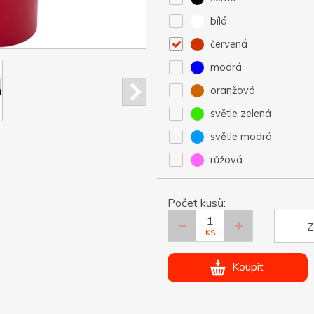
bílá
červená
modrá
oranžová
světle zelená
světle modrá
růžová
Počet kusů:
Z
KS
Koupit