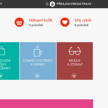
TY
PŘIHLÁSIT/REGISTRACE
Nákupní košík
Můj výběr
0
položek
0
položek
OVÁNÍ,
DOMÁCÍ POTŘEBY
KRÁSA
ŠKY,
A HRNKY
A ZDRAVÍ
ĚŽENKY