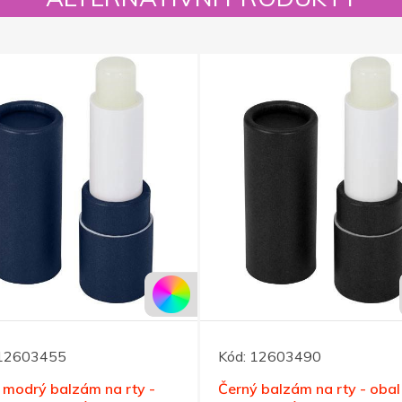
12603455
Kód:
12603490
 modrý balzám na rty -
Černý balzám na rty - obal