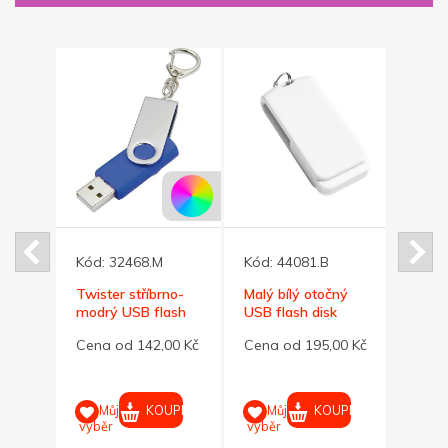
Kód:
32468.M
Kód:
44081.B
Kód:
ný
Twister stříbrno-
Malý bílý otočný
Tenký
k
modrý USB flash
USB flash disk
disk t
kem
disk,přívěsek 8GB
32GB s kroužkem
karta
00 Kč
Cena od 142,00 Kč
Cena od 195,00 Kč
Cena
UPIT
KOUPIT
KOUPIT
Můj
Můj
M
výběr
výběr
výběr