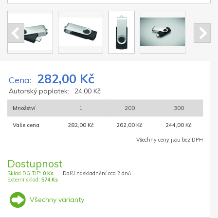
282,00 Kč
Cena:
Autorský poplatek:
24,00 Kč
Množství
1
200
300
Vaše cena
282,00 Kč
262,00 Kč
244,00 Kč
Všechny ceny jsou bez DPH
Dostupnost
Sklad DG TIP:
0 Ks
Další naskladnění cca 2 dnů
Externí sklad:
574 Ks
Všechny varianty