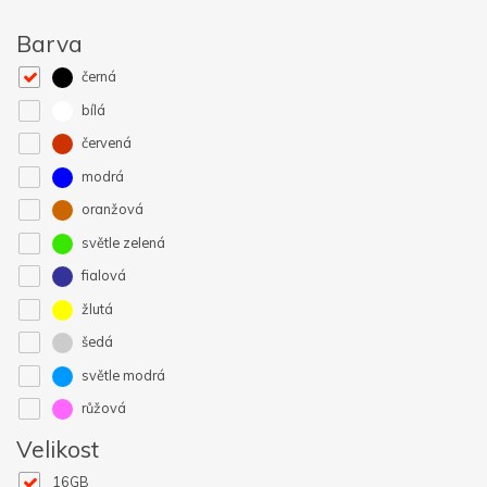
Barva
černá
bílá
červená
modrá
oranžová
světle zelená
fialová
žlutá
šedá
světle modrá
růžová
Velikost
16GB