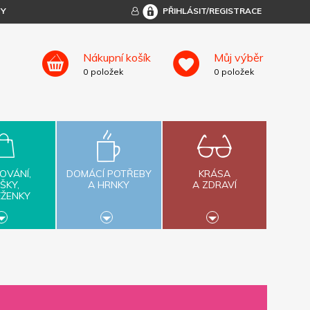
TY
PŘIHLÁSIT/REGISTRACE
Nákupní košík
Můj výběr
0
položek
0
položek
OVÁNÍ,
DOMÁCÍ POTŘEBY
KRÁSA
ŠKY,
A HRNKY
A ZDRAVÍ
ĚŽENKY