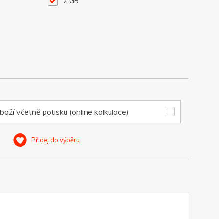
2 GB
boží včetně potisku (online kalkulace)
Přidej do výběru