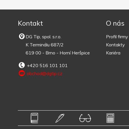
Kontakt
O nás
DG Tip, spol. s.r.o.
Profil firmy
K Terminálu 687/2
Kontakty
619 00 - Brno - Horní Heršpice
Kariéra
+420 516 101 101
obchod@dgtip.cz