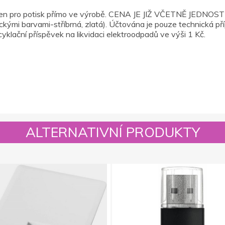
je určen pro potisk přímo ve výrobě. CENA JE JIŽ VČETNĚ
 barvami-stříbrná, zlatá). Účtována je pouze technická pří
yklační příspěvek na likvidaci elektroodpadů ve výši 1 Kč.
ALTERNATIVNÍ PRODUKTY