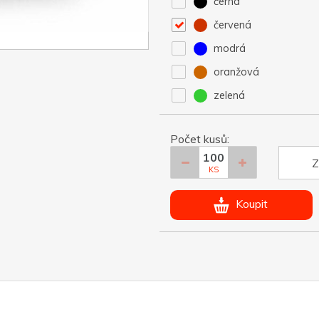
černá
červená
modrá
oranžová
zelená
Počet kusů:
Z
KS
Koupit