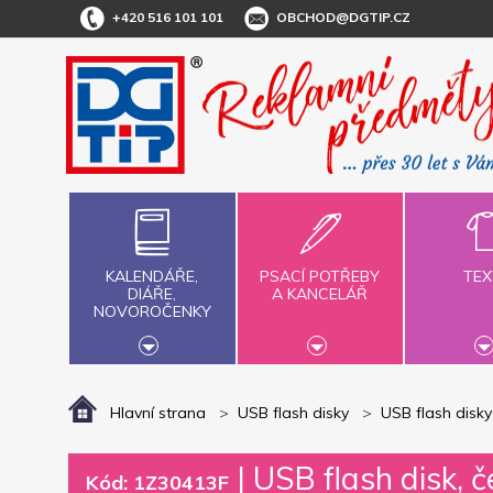
+420 516 101 101
OBCHOD@DGTIP.CZ
KALENDÁŘE,
PSACÍ POTŘEBY
TEX
DIÁŘE,
A KANCELÁŘ
NOVOROČENKY
Hlavní strana
USB flash disky
USB flash disk
|
USB flash disk,
Kód: 1Z30413F