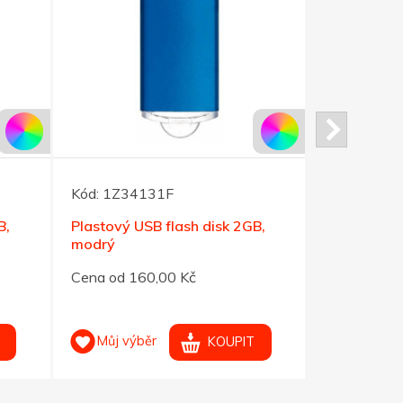
Kód:
1Z34131F
Kód:
1Z341
B,
Plastový USB flash disk 2GB,
Plastový US
modrý
stříbrný
Cena od 160,00 Kč
Cena od 16
Můj výběr
Můj výb
KOUPIT