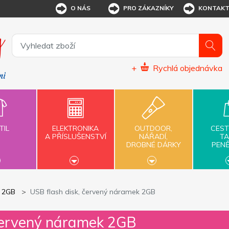
O NÁS
PRO ZÁKAZNÍKY
KONTAK
+
Rychlá objednávka
TIL
ELEKTRONIKA
OUTDOOR,
CEST
A PŘÍSLUŠENSTVÍ
NÁŘADÍ,
TA
DROBNÉ DÁRKY
PEN
y 2GB
USB flash disk, červený náramek 2GB
 červený náramek 2GB