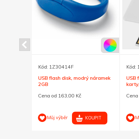
Kód:
1Z30414F
Kód:
ný náramek
USB flash disk, modrý náramek
USB f
2GB
karty
Cena od 163,00 Kč
Cena 
Můj výběr
M
OUPIT
KOUPIT