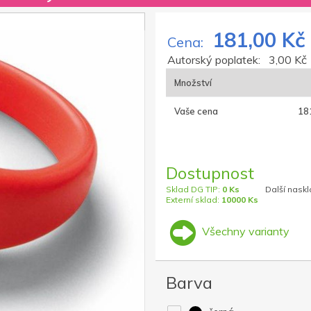
181,00 Kč
Cena:
Autorský poplatek:
3,00 Kč
Množství
Vaše cena
18
Dostupnost
Sklad DG TIP:
0 Ks
Další naskl
Externí sklad:
10000 Ks
Všechny varianty
Barva