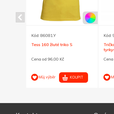
Kód:
86081.Y
Kód:
o ELEVATE
Tess 160 žluté triko S
Trič
 XXL
tyrk
Cena od 96,00 Kč
Cena 
Můj výběr
M
OUPIT
KOUPIT