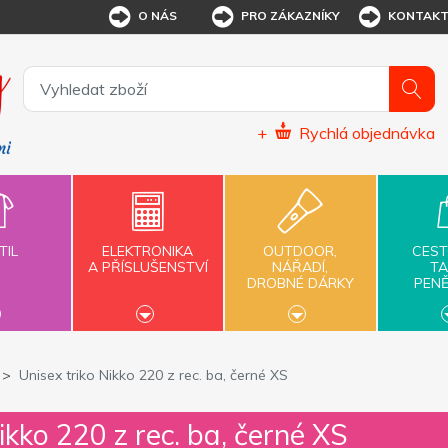
O NÁS
PRO ZÁKAZNÍKY
KONTAK
+
Rychlá objednávka
TIL
ELEKTRONIKA
OUTDOOR,
CEST
A PŘÍSLUŠENSTVÍ
NÁŘADÍ,
TA
DROBNÉ DÁRKY
PEN
Unisex triko Nikko 220 z rec. ba, černé XS
ikko 220 z rec. ba, černé XS