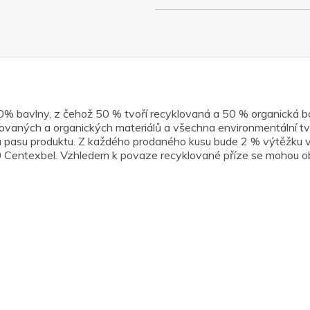
S
0% bavlny, z čehož 50 % tvoří recyklovaná a 50 % organická ba
klovaných a organických materiálů a všechna environmentální t
mu pasu produktu. Z každého prodaného kusu bude 2 % výtěžku v
texbel. Vzhledem k povaze recyklované příze se mohou obje