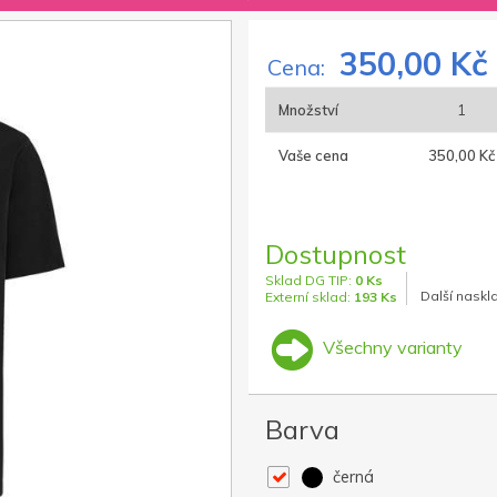
350,00 Kč
Cena:
Množství
1
Vaše cena
350,00 Kč
Dostupnost
Sklad DG TIP:
0 Ks
Další naskl
Externí sklad:
193 Ks
Všechny varianty
Barva
černá