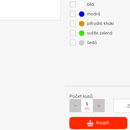
bílá
modrá
přírodní, khaki
světle zelená
šedá
Počet kusů:
Z
KS
Koupit