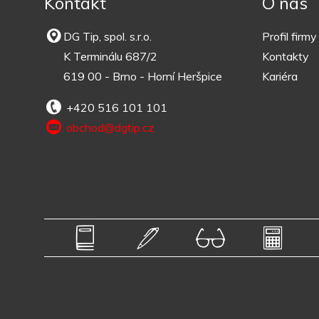
Kontakt
O nás
DG Tip, spol. s.r.o.
Profil firmy
K Terminálu 687/2
Kontakty
619 00 - Brno - Horní Heršpice
Kariéra
+420 516 101 101
obchod@dgtip.cz