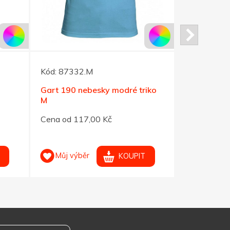
Kód:
87332.M
Kód:
96490
Gart 190 nebesky modré triko
Tričko Her
M
černé XS
Cena od 117,00 Kč
Cena od 11
Můj výběr
Můj výb
KOUPIT