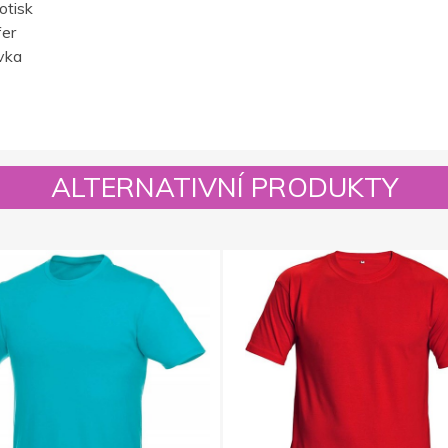
otisk
fer
vka
ALTERNATIVNÍ PRODUKTY