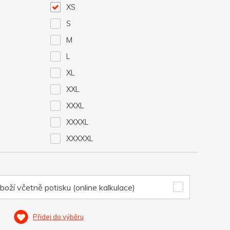
XS
S
M
L
XL
XXL
XXXL
XXXXL
XXXXXL
boží včetně potisku (online kalkulace)
Přidej do výběru