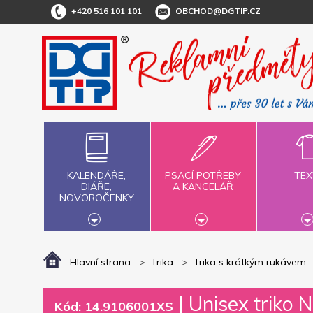
+420 516 101 101
OBCHOD@DGTIP.CZ
KALENDÁŘE,
PSACÍ POTŘEBY
TEX
DIÁŘE,
A KANCELÁŘ
NOVOROČENKY
Hlavní strana
Trika
Trika s krátkým rukávem
|
Unisex triko N
Kód: 14.9106001XS