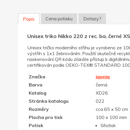
Cena potisku
Dotazy?
Popis
Unisex triko Nikko 220 z rec. ba, černé X
Unisex tričko moderního střihu je vyrobeno ze 10
výstřih s 1x1 žebrováním. Použití skutečně recy
naskenování QR kódu získáte přístup k digitální
certifikován podle OEKO-TEX® STANDARD 100 Cen
Značka
iqoniq
Barva
černá
Katalog
XD26
Stránka katalogu
022
Rozměry
cca 65 x 50 cm
Plocha pro tisk
100 x 100 mm
Potisk
Sítotisk