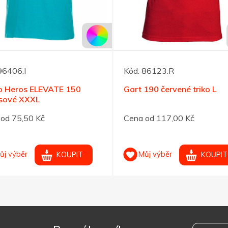
96406.I
Kód:
86123.R
ko Heros ELEVATE 150
Gart 190 červené triko L
ysové XXXL
od 75,50 Kč
Cena od 117,00 Kč
ůj výběr
Můj výběr
KOUPIT
KOUPIT