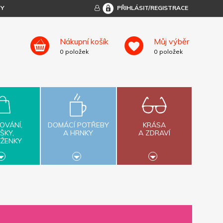
TY
PŘIHLÁSIT/REGISTRACE
Nákupní košík
Můj výběr
0
položek
0
položek
OVÁNÍ,
DOMÁCÍ POTŘEBY
KRÁSA
ŠKY,
A HRNKY
A ZDRAVÍ
ĚŽENKY