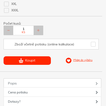
XXL
XXXL
Počet kusů:
KS
Zboží včetně potisku (online kalkulace)
Koupit
Přidej do výběru
Popis
Cena potisku
Dotazy?