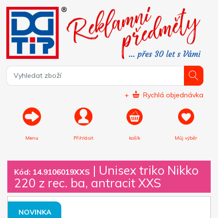
+
Rychlá objednávka
Menu
Přihlásit
košík
Můj výběr
|
Unisex triko Nikko
Kód: 14.9106019XXS
220 z rec. ba, antracit XXS
NOVINKA