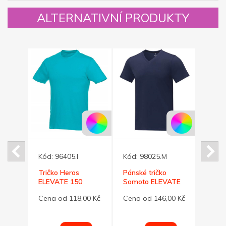
ALTERNATIVNÍ PRODUKTY
Kód:
96405.I
Kód:
98025.M
Kód:
ené
Tričko Heros
Pánské tričko
Tess 
ELEVATE 150
Somoto ELEVATE
triko 
tyrkysové XXL
do V námořně
00 Kč
Cena od 118,00 Kč
Cena od 146,00 Kč
Cena 
modré XXL