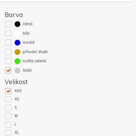
Barva
černá
bílá
modrá
přírodní, khaki
světle zelená
šedá
Velikost
XXS
XS
S
M
L
XL