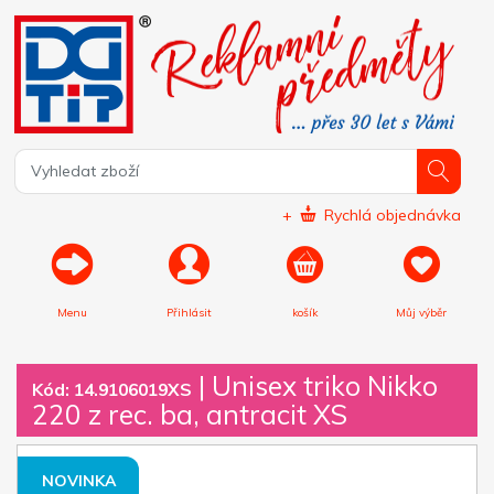
+
Rychlá objednávka
Menu
Přihlásit
košík
Můj výběr
|
Unisex triko Nikko
Kód: 14.9106019XS
220 z rec. ba, antracit XS
NOVINKA