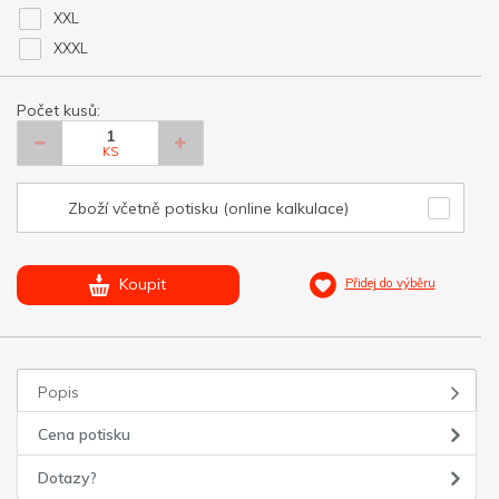
XXL
XXXL
Počet kusů:
KS
Zboží včetně potisku (online kalkulace)
Koupit
Přidej do výběru
Popis
Cena potisku
Dotazy?