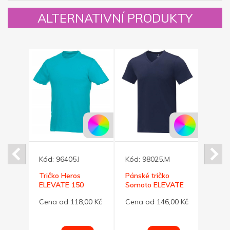
ALTERNATIVNÍ PRODUKTY
Kód:
96405.I
Kód:
98025.M
Kód:
ené
Tričko Heros
Pánské tričko
Tess 
ELEVATE 150
Somoto ELEVATE
triko 
tyrkysové XXL
do V námořně
00 Kč
Cena od 118,00 Kč
Cena od 146,00 Kč
Cena 
modré XXL