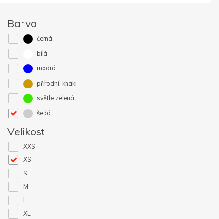
Barva
černá
bílá
modrá
přírodní, khaki
světle zelená
šedá
Velikost
XXS
XS
S
M
L
XL