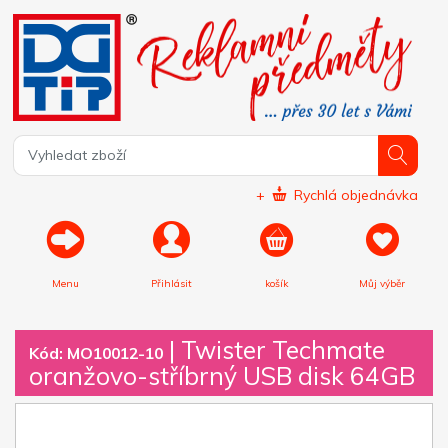
+
Rychlá objednávka
Menu
Přihlásit
košík
Můj výběr
|
Twister Techmate
Kód: MO10012-10
oranžovo-stříbrný USB disk 64GB