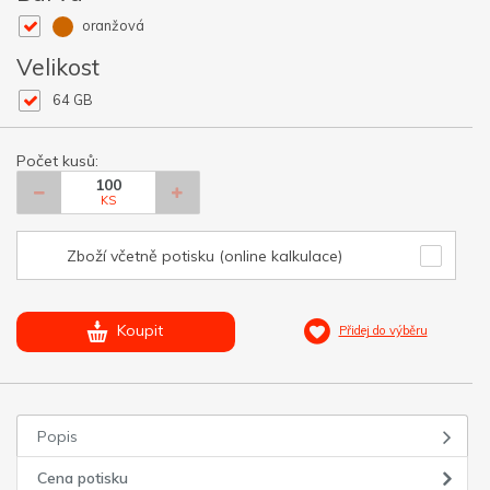
oranžová
Velikost
64 GB
Počet kusů:
KS
Zboží včetně potisku (online kalkulace)
Koupit
Přidej do výběru
Popis
Cena potisku