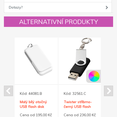
Dotazy?
ALTERNATIVNÍ PRODUKTY
Kód:
44081.B
Kód:
32561.C
Kód:
ný
Malý bílý otočný
Twister stříbrno-
Malý
k
USB flash disk
černý USB flash
flash 
kem
32GB s kroužkem
disk,přívěsek, 32GB
krou
00 Kč
Cena od 195,00 Kč
Cena od 236,00 Kč
Cena