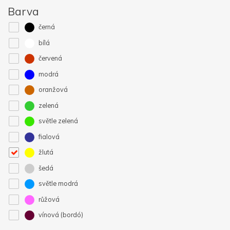
Barva
černá
bílá
červená
modrá
oranžová
zelená
světle zelená
fialová
žlutá
šedá
světle modrá
růžová
vínová (bordó)