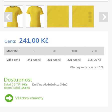
241,00 Kč
Cena:
Množství
1
20
100
200
Vaše cena
241,00 Kč
231,00 Kč
221,00 Kč
215,00 Kč
Všechny ceny jsou bez DPH
Dostupnost
Sklad DG TIP:
0 Ks
Další naskladnění cca 3 dnů
Externí sklad:
142 Ks
Všechny varianty