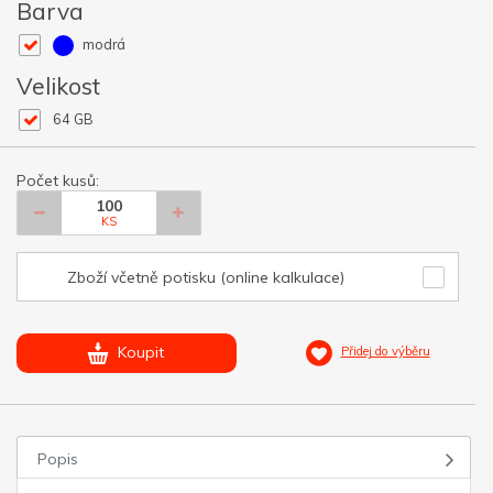
Barva
modrá
Velikost
64 GB
Počet kusů:
KS
Zboží včetně potisku (online kalkulace)
Koupit
Přidej do výběru
Popis