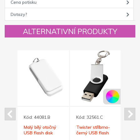
Cena potisku
Dotazy?
ALTERNATIVNÍ PRODUKTY
Kód:
44081.B
Kód:
32561.C
Kód:
ný
Malý bílý otočný
Twister stříbrno-
Malý
k
USB flash disk
černý USB flash
flash 
kem
32GB s kroužkem
disk,přívěsek, 32GB
krou