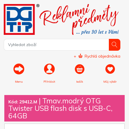
+
Rychlá objednávka
Menu
Přihlásit
košík
Můj výběr
|
Tmav.modrý OTG
Kód: 29412.M
Twister USB flash disk s USB-C,
64GB