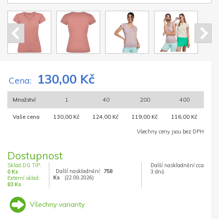
130,00 Kč
Cena:
Množství
1
40
200
400
Vaše cena
130,00 Kč
124,00 Kč
119,00 Kč
116,00 Kč
Všechny ceny jsou bez DPH
Dostupnost
Sklad DG TIP:
Další naskladnění cca
Další naskladnění:
758
0 Ks
3 dnů
Ks
(22.08.2026)
Externí sklad:
83 Ks
Všechny varianty