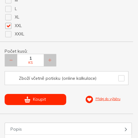
M
L
XL
XXL
XXXL
Počet kusů:
KS
Zboží včetně potisku (online kalkulace)
Koupit
Přidej do výběru
Popis