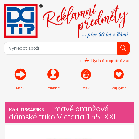
+
Rychlá objednávka
Menu
Přihlásit
košík
Můj výběr
|
Tmavě oranžové
Kód: R66463K5
dámské triko Victoria 155, XXL