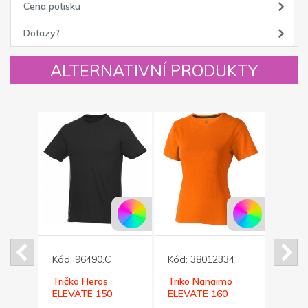
Cena potisku
Dotazy?
ALTERNATIVNÍ PRODUKTY
Kód:
96490.C
Kód:
38012334
Kód:
Tričko Heros
Triko Nanaimo
Tričk
ELEVATE 150
ELEVATE 160
ELEV
XL
černé XS
dámské oranžové
světl