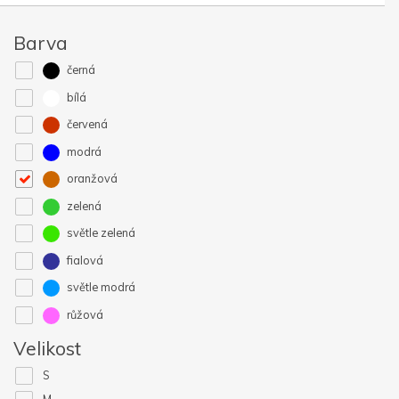
Barva
černá
bílá
červená
modrá
oranžová
zelená
světle zelená
fialová
světle modrá
růžová
Velikost
S