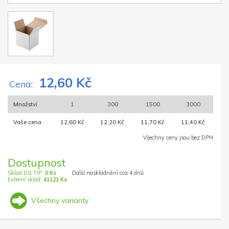
12,60 Kč
Cena:
Množství
1
300
1500
3000
Vaše cena
12,60 Kč
12,20 Kč
11,70 Kč
11,40 Kč
Všechny ceny jsou bez DPH
Dostupnost
Sklad DG TIP:
0 Ks
Další naskladnění cca 4 dnů
Externí sklad:
41121 Ks
Všechny varianty