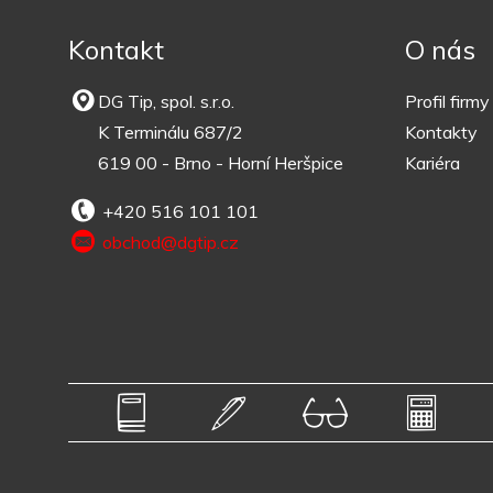
Kontakt
O nás
DG Tip, spol. s.r.o.
Profil firmy
K Terminálu 687/2
Kontakty
619 00 - Brno - Horní Heršpice
Kariéra
+420 516 101 101
obchod@dgtip.cz