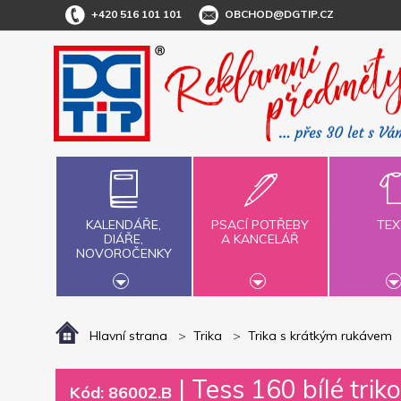
+420 516 101 101
OBCHOD@DGTIP.CZ
KALENDÁŘE,
PSACÍ POTŘEBY
TEX
DIÁŘE,
A KANCELÁŘ
NOVOROČENKY
Hlavní strana
Trika
Trika s krátkým rukávem
|
Tess 160 bílé trik
Kód: 86002.B