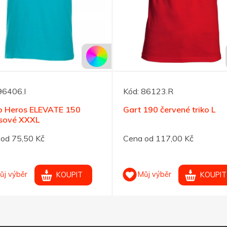
96406.I
Kód:
86123.R
ko Heros ELEVATE 150
Gart 190 červené triko L
ysové XXXL
od 75,50 Kč
Cena od 117,00 Kč
ůj výběr
Můj výběr
KOUPIT
KOUPIT