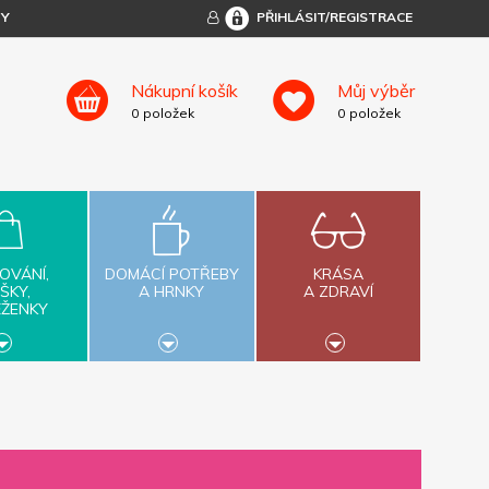
TY
PŘIHLÁSIT/REGISTRACE
Nákupní košík
Můj výběr
0
položek
0
položek
OVÁNÍ,
DOMÁCÍ POTŘEBY
KRÁSA
ŠKY,
A HRNKY
A ZDRAVÍ
ĚŽENKY