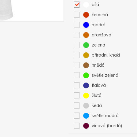
bílá
červená
modrá
oranžová
zelená
přírodní, khaki
hnědá
světle zelená
fialová
žlutá
šedá
světle modrá
vínová (bordó)