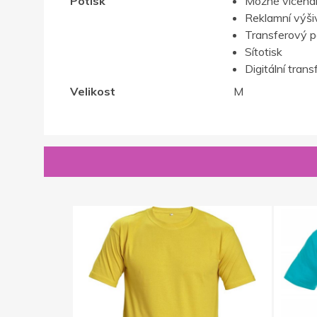
Potisk
Možné vícenák
Reklamní výši
Transferový p
Sítotisk
Digitální trans
Velikost
M