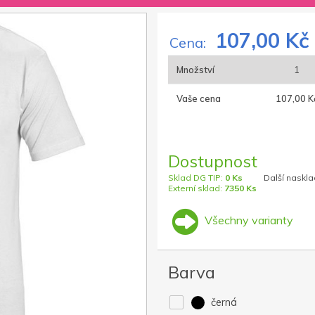
107,00 Kč
Cena:
Množství
1
Vaše cena
107,00 K
Dostupnost
Sklad DG TIP:
0 Ks
Další naskla
Externí sklad:
7350 Ks
Všechny varianty
Barva
černá