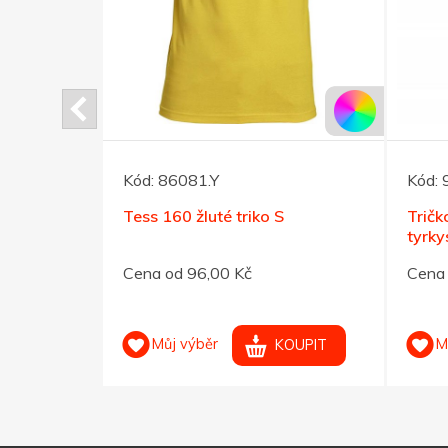
Kód:
86081.Y
Kód:
o ELEVATE
Tess 160 žluté triko S
Trič
 XXL
tyrk
Cena od 96,00 Kč
Cena 
Můj výběr
M
OUPIT
KOUPIT