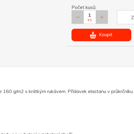
Počet kusů:
Z
KS
Koupit
160 g/m2 s krátkým rukávem. Přídavek elastanu v průkrčníku z