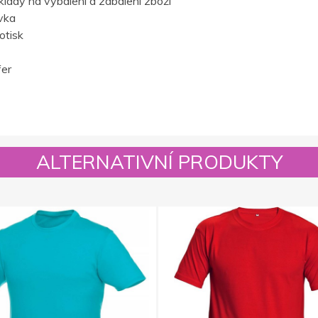
lady na vybalení a zabalení zboží
vka
otisk
fer
ALTERNATIVNÍ PRODUKTY