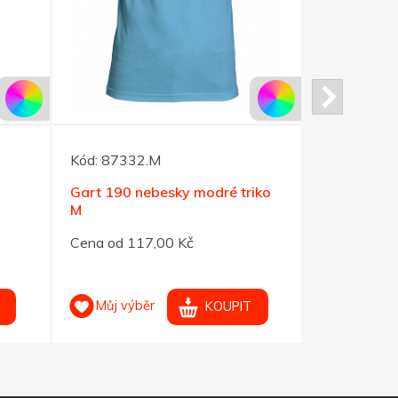
Kód:
87332.M
Kód:
96490
Gart 190 nebesky modré triko
Tričko Her
M
černé XS
Cena od 117,00 Kč
Cena od 11
Můj výběr
Můj výb
KOUPIT