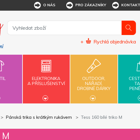
O NÁS
PRO ZÁKAZNÍKY
KONTAK
+
Rychlá objednávka
TIL
ELEKTRONIKA
OUTDOOR,
CEST
A PŘÍSLUŠENSTVÍ
NÁŘADÍ,
TA
DROBNÉ DÁRKY
PEN
Pánská trika s krátkým rukávem
Tess 160 bílé triko M
o M