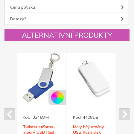
Cena potisku
Dotazy?
ALTERNATIVNÍ PRODUKTY
Kód:
32468.M
Kód:
44081.B
Kód:
ný
Twister stříbrno-
Malý bílý otočný
Tenký
k
modrý USB flash
USB flash disk
disk t