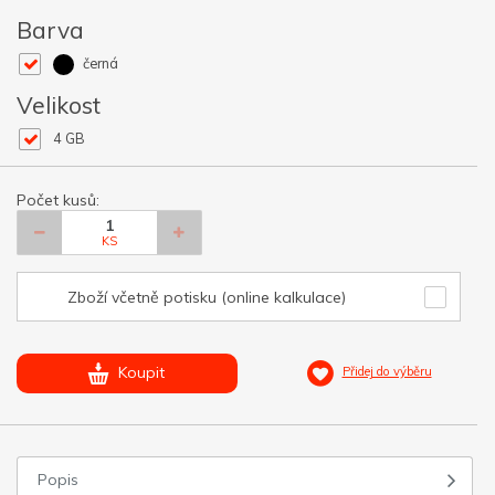
Barva
černá
Velikost
4 GB
Počet kusů:
KS
Zboží včetně potisku (online kalkulace)
Koupit
Přidej do výběru
Popis