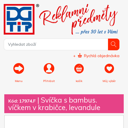
+
Rychlá objednávka
Menu
Přihlásit
košík
Můj výběr
|
Svíčka s bambus.
Kód: 17974.F
víčkem v krabičce, levandule