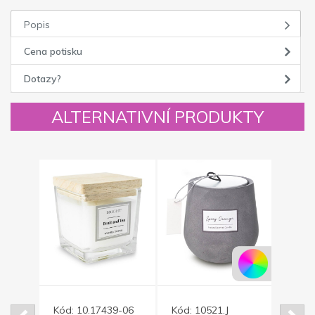
Popis
Cena potisku
Dotazy?
ALTERNATIVNÍ PRODUKTY
-21
Kód:
10.17439-06
Kód:
10521.J
Kód: