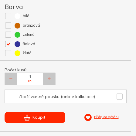
Barva
bílá
oranžová
zelená
fialová
žlutá
Počet kusů:
KS
Zboží včetně potisku (online kalkulace)
Koupit
Přidej do výběru