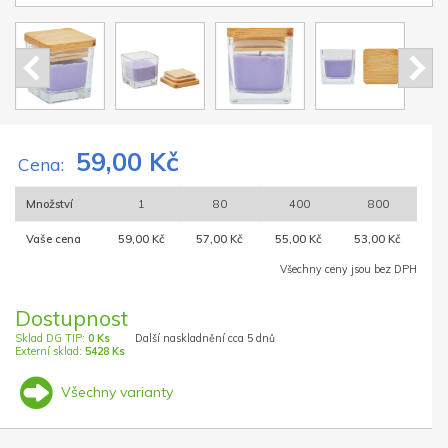
59,00 Kč
Cena:
Množství
1
80
400
800
Vaše cena
59,00 Kč
57,00 Kč
55,00 Kč
53,00 Kč
Všechny ceny jsou bez DPH
Dostupnost
Sklad DG TIP:
0 Ks
Další naskladnění cca 5 dnů
Externí sklad:
5428 Ks
Všechny varianty