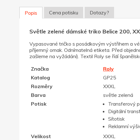
Cena potisku
Dotazy?
Popis
Světle zelené dámské triko Belice 200, X
Vypasované tričko s posádkovým výstřihem a véč
příjemný omak. Odnímatelná etiketa. Před objednán
zašleme na vyžádání). Textil Roly se řídí španělsko
Značka
Roly
Katalog
GP25
Rozměry
XXXL
Barva
světle zelená
Potisk
Transferový p
Digitální trans
Sítotisk
Reklamní výši
Velikost
XXXL