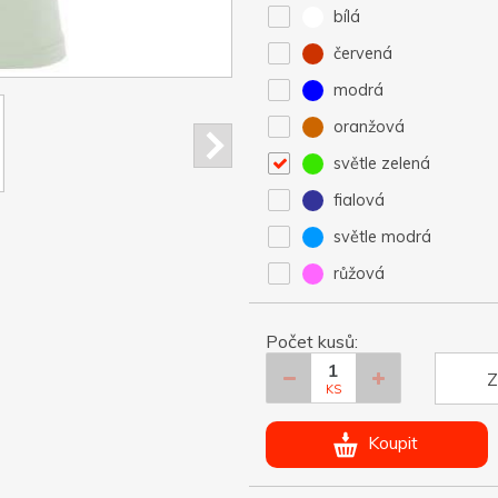
bílá
červená
modrá
oranžová
světle zelená
fialová
světle modrá
růžová
Počet kusů:
Z
KS
Koupit