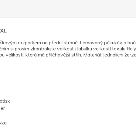
XXL
kovým rozparkem na přední straně. Lemovaný půlrukáv a boční 
ím si prosím zkontrolujte velikost (tabulku velikostí textilu R
u velikostí, která má přiléhavější střih. Materiál: Jednolícní ž
otisk
fer
vka