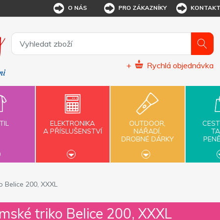
O NÁS
PRO ZÁKAZNÍKY
KONTAK
+
Rychlá objednávka
TIL
ELEKTRONIKA
OUTDOOR,
CEST
A PŘÍSLUŠENSTVÍ
NÁŘADÍ,
TA
DROBNÉ DÁRKY
PEN
o Belice 200, XXXL
mské triko Belice 200, XXXL