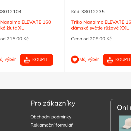
38012104
Kód:
38012235
o Nanaimo ELEVATE 160
Triko Nanaimo ELEVATE 1
é žluté XL
dámské světle růžové XXL
od 215,00 Kč
Cena od 208,00 Kč
ůj výběr
Můj výběr
KOUPIT
KOUPIT
Pro zákazníky
Onli
Obchodní podmínky
Reklamační formulář