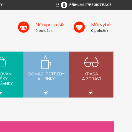
TY
PŘIHLÁSIT/REGISTRACE
Nákupní košík
Můj výběr
0
položek
0
položek
OVÁNÍ,
DOMÁCÍ POTŘEBY
KRÁSA
ŠKY,
A HRNKY
A ZDRAVÍ
ĚŽENKY