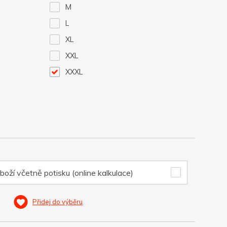
M
L
XL
XXL
XXXL
boží včetně potisku (online kalkulace)
Přidej do výběru