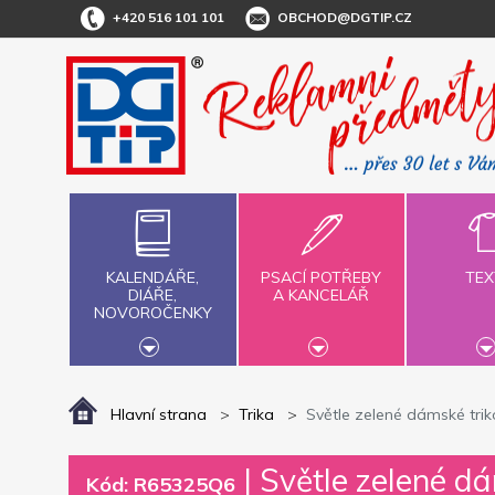
+420 516 101 101
OBCHOD@DGTIP.CZ
KALENDÁŘE,
PSACÍ POTŘEBY
TEX
DIÁŘE,
A KANCELÁŘ
NOVOROČENKY
Hlavní strana
Trika
Světle zelené dámské trik
|
Světle zelené dá
Kód: R65325Q6