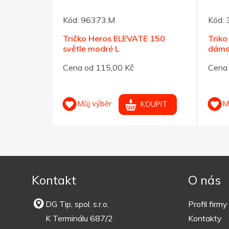
Kód:
96373.M
Kód:
ATE 160
Tričko Heros ELEVATE 150
Trik
světle modré L
dámsk
Cena od 115,00 Kč
Cena 
Můj výběr
M
OUPIT
KOUPIT
Kontakt
O nás
DG Tip, spol. s.r.o.
Profil firmy
K Terminálu 687/2
Kontakty