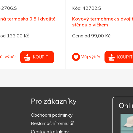
42706.S
Kód:
42702.S
rná termoska 0,5 l dvojité
Kovový termohrnek s dvoji
stěnou a víčkem
od 133,00 Kč
Cena od 99,00 Kč
ůj výběr
Můj výběr
KOUPIT
KOUPIT
Pro zákazníky
Onli
Obchodní podmínky
Reklamační formulář
Ceníky a katalogy