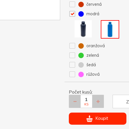
červená
modrá
oranžová
zelená
šedá
růžová
Počet kusů:
Z
KS
Koupit