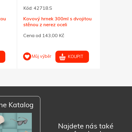
Kód:
42718.S
Kód:
52772
tou
Kovový hrnek 300ml s dvojitou
Červený ne
stěnou z nerez oceli
dvouplášťo
Cena od 143,00 Kč
Cena od 11
Můj výběr
Můj výb
KOUPIT
ne Katalog
Najdete nás také