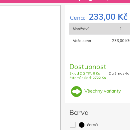
233,00 Kč
Cena:
Množství
1
Vaše cena
233,00 Kč
Dostupnost
Sklad DG TIP:
0 Ks
Další naskla
Externí sklad:
2722 Ks
Všechny varianty
Barva
černá