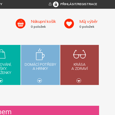
TY
PŘIHLÁSIT/REGISTRACE
Nákupní košík
Můj výběr
0
položek
0
položek
OVÁNÍ,
DOMÁCÍ POTŘEBY
KRÁSA
ŠKY,
A HRNKY
A ZDRAVÍ
ĚŽENKY
chem