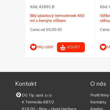
Kód:
42691.B
Kód:
hrnek s
Bílý plastový termohrnek 450
Stříb
ml s černým víčkem
stěny
Cena od 55,00 Kč
Cena 
Můj výběr
M
OUPIT
KOUPIT
Kontakt
O nás
DG Tip, spol. s.r.o.
Profil firmy
K Terminálu 687/2
Kontakty
619 00 - Brno - Horní Heršpice
Kariéra