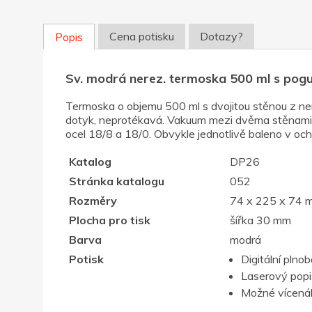
Cena potisku
Dotazy?
Popis
Sv. modrá nerez. termoska 500 ml s po
Termoska o objemu 500 ml s dvojitou stěnou z ne
dotyk, neprotékavá. Vakuum mezi dvěma stěnami po
ocel 18/8 a 18/0. Obvykle jednotlivě baleno v oc
Katalog
DP26
Stránka katalogu
052
Rozměry
74 x 225 x 74 
Plocha pro tisk
šířka 30 mm
Barva
modrá
Potisk
Digitální plno
Laserový popis,
Možné vícenák