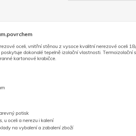
gum.povrchem
rezové oceli, vnitřní stěnou z vysoce kvalitní nerezové ocel
skytuje dokonalé tepelně izolační vlastnosti. Termoizolační sc
hranné kartonové krabičce.
mm
barevný potisk
 u oceli a nerezu i kalení
lady na vybalení a zabalení zboží