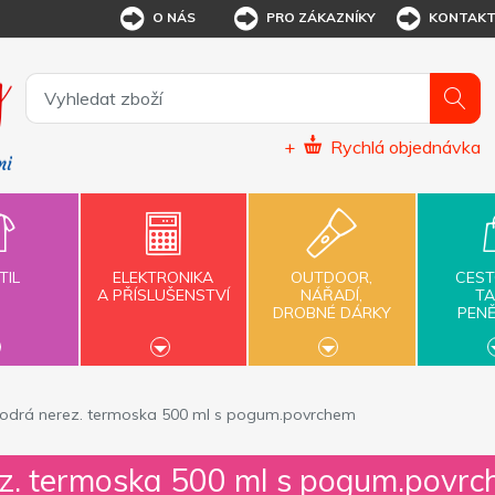
O NÁS
PRO ZÁKAZNÍKY
KONTAK
+
Rychlá objednávka
TIL
ELEKTRONIKA
OUTDOOR,
CEST
A PŘÍSLUŠENSTVÍ
NÁŘADÍ,
TA
DROBNÉ DÁRKY
PEN
modrá nerez. termoska 500 ml s pogum.povrchem
ez. termoska 500 ml s pogum.povr