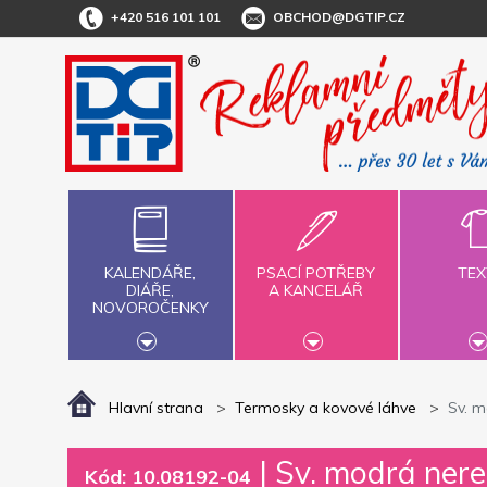
+420 516 101 101
OBCHOD@DGTIP.CZ
KALENDÁŘE,
PSACÍ POTŘEBY
TEX
DIÁŘE,
A KANCELÁŘ
NOVOROČENKY
Hlavní strana
Termosky a kovové láhve
Sv. 
|
Sv. modrá ner
Kód: 10.08192-04