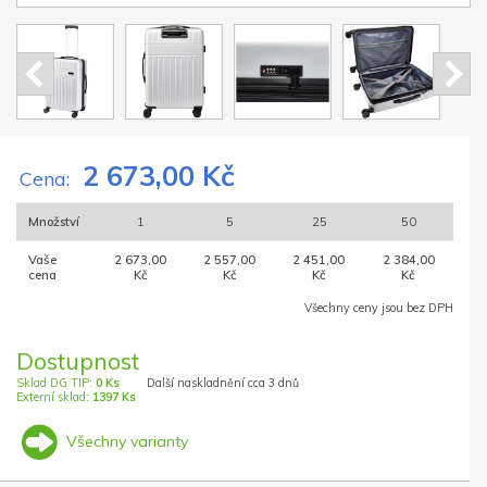
2 673,00 Kč
Cena:
Množství
1
5
25
50
Vaše
2 673,00
2 557,00
2 451,00
2 384,00
cena
Kč
Kč
Kč
Kč
Všechny ceny jsou bez DPH
Dostupnost
Sklad DG TIP:
0 Ks
Další naskladnění cca 3 dnů
Externí sklad:
1397 Ks
Všechny varianty