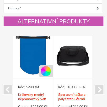
Dotazy?
ALTERNATIVNÍ PRODUKTY
0
Kód:
52089.M
Kód:
10.08592-02
Kód:
kový
Královsky modrý
Sportovní taška z
Šedá 
nepromokavý vak
polyesteru, černá
sport
10 l
L
31,00
Cena od 226,00 Kč
Cena od 211,00 Kč
Cena