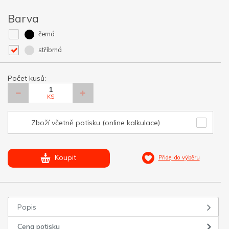
Barva
černá
stříbrná
Počet kusů:
KS
Zboží včetně potisku (online kalkulace)
Koupit
Přidej do výběru
Popis
Cena potisku