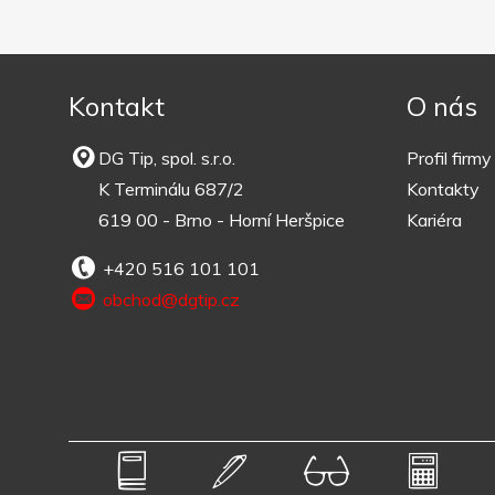
Kontakt
O nás
DG Tip, spol. s.r.o.
Profil firmy
K Terminálu 687/2
Kontakty
619 00 - Brno - Horní Heršpice
Kariéra
+420 516 101 101
obchod@dgtip.cz