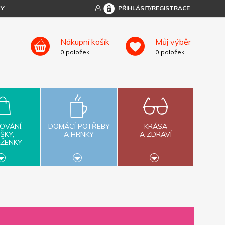
TY
PŘIHLÁSIT/REGISTRACE
Nákupní košík
Můj výběr
0
položek
0
položek
OVÁNÍ,
DOMÁCÍ POTŘEBY
KRÁSA
ŠKY,
A HRNKY
A ZDRAVÍ
ĚŽENKY