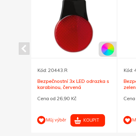
Kód:
20443.R
Kód:
í páska
Bezpečnostní 3x LED odrazka s
Bezpe
ytkami 32
karabinou, červená
zele
Cena od 26,90 Kč
Cena 
Můj výběr
M
OUPIT
KOUPIT