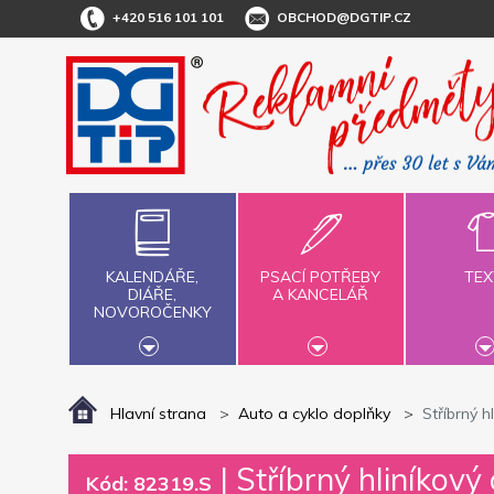
+420 516 101 101
OBCHOD@DGTIP.CZ
KALENDÁŘE,
PSACÍ POTŘEBY
TEX
DIÁŘE,
A KANCELÁŘ
NOVOROČENKY
Hlavní strana
Auto a cyklo doplňky
Stříbrný 
|
Stříbrný hliníkov
Kód: 82319.S