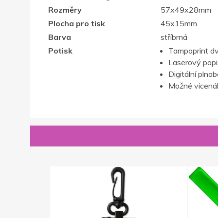
Rozměry
57x49x28mm
Plocha pro tisk
45x15mm
Barva
stříbrná
Potisk
Tampoprint d
Laserový popis,
Digitální plno
Možné vícenák