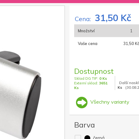
31,50 Kč
Cena:
Množství
1
Vaše cena
31,50 K
Dostupnost
Sklad DG TIP:
0 Ks
Další nask
Externí sklad:
3651
Ks
(30.08.
Ks
Všechny varianty
Barva
černá