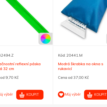
42494.Z
Kód:
20441.M
čnostní reflexní páska
Modrá škrabka na okna s
ná 32 cm
rukavicí
od 9,70 Kč
Cena od 37,00 Kč
ůj výběr
Můj výběr
KOUPIT
KOUPIT