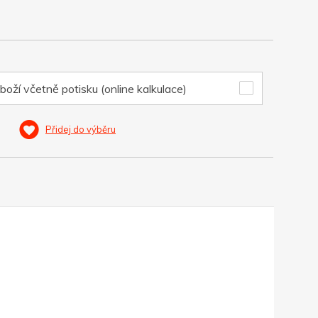
boží včetně potisku (online kalkulace)
Přidej do výběru