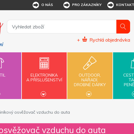
O NÁS
PRO ZÁKAZNÍKY
KONTAK
+
Rychlá objednávka
TIL
ELEKTRONIKA
OUTDOOR,
CEST
A PŘÍSLUŠENSTVÍ
NÁŘADÍ,
TA
DROBNÉ DÁRKY
PEN
hliníkový osvěžovač vzduchu do auta
ý osvěžovač vzduchu do auta