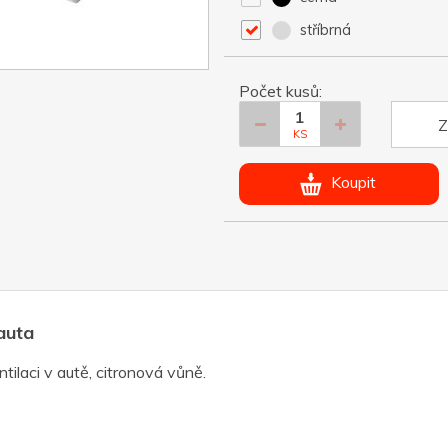
stříbrná
Počet kusů:
Z
KS
Koupit
auta
ilaci v autě, citronová vůně.