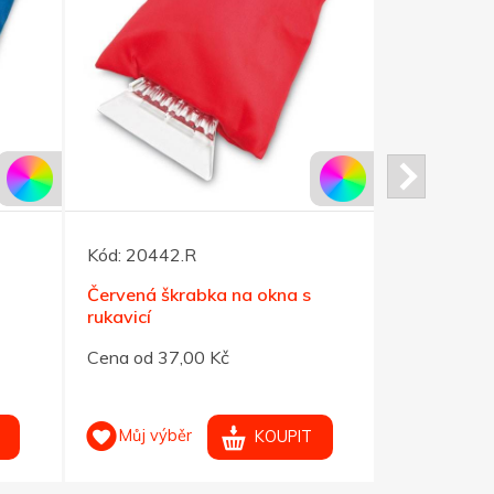
Kód:
20442.R
Kód:
20444
Červená škrabka na okna s
Bezpečnost
rukavicí
karabinou, 
Cena od 37,00 Kč
Cena od 26
Můj výběr
Můj výb
KOUPIT