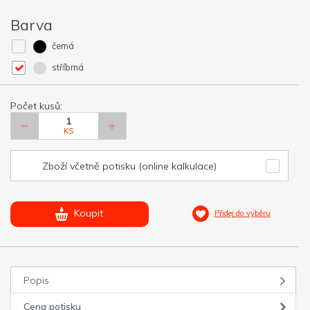
Barva
černá
stříbrná
Počet kusů:
KS
Zboží včetně potisku (online kalkulace)
Koupit
Přidej do výběru
Popis
Cena potisku