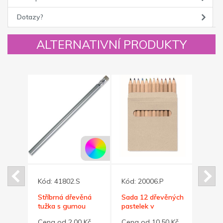
Dotazy?
ALTERNATIVNÍ PRODUKTY
Kód:
41802.S
Kód:
20006.P
Kód:
vek v
Stříbrná dřevěná
Sada 12 dřevěných
Bílá 
bičce
tužka s gumou
pastelek v
s gu
papírovém
 Kč
Cena od 2,00 Kč
Cena od 10,50 Kč
Cena 