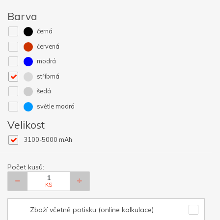
Barva
černá
červená
modrá
stříbrná
šedá
světle modrá
Velikost
3100-5000 mAh
Počet kusů:
KS
Zboží včetně potisku (online kalkulace)