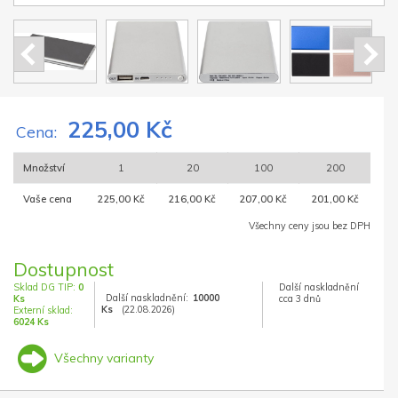
225,00 Kč
Cena:
Množství
1
20
100
200
Vaše cena
225,00 Kč
216,00 Kč
207,00 Kč
201,00 Kč
Všechny ceny jsou bez DPH
Dostupnost
Sklad DG TIP:
0
Další naskladnění
Další naskladnění:
10000
Ks
cca 3 dnů
Ks
(22.08.2026)
Externí sklad:
6024 Ks
Všechny varianty