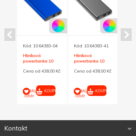
-02
Kód:
10.64383-04
Kód:
10.64383-41
Kód:
Hliníková
Hliníková
Čern
10
powerbanka 10
powerbanka 10
10 0
ná
000 mAh, modrá
000 mAh, grafitová
rychl
00 Kč
Cena od 438,00 Kč
Cena od 438,00 Kč
Cena
UPIT
KOUPIT
KOUPIT
Můj
Můj
M
výběr
výběr
výběr
Kontakt