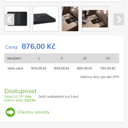
876,00 Kč
Cena:
Množství
1
5
25
50
Vaše cena
876,00 Kč
839,00 Kč
804,00 Kč
783,00 Kč
Všechny ceny jsou bez DPH
Dostupnost
Sklad DG TIP:
0 Ks
Další naskladnění cca 5 dnů
Externí sklad:
1313 Ks
Všechny varianty