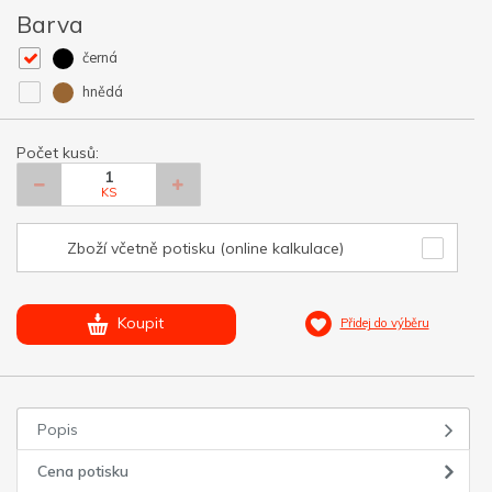
Barva
černá
hnědá
Počet kusů:
KS
Zboží včetně potisku (online kalkulace)
Koupit
Přidej do výběru
Popis
Cena potisku