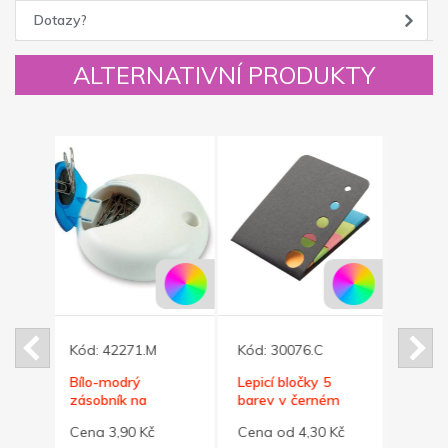
Dotazy?
ALTERNATIVNÍ PRODUKTY
0076.C
Kód:
42815.B
Kód:
42272.R
bločky 5
Memo set s
Červený zásobník
v černém
lepicími lístky ve 3
na sponky/stojánek
velikostech, bílý
na tužku
d 4,30 Kč
Cena od 26,50 Kč
Cena 3,90 Kč