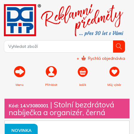
+
Rychlá objednávka
Menu
Přihlásit
košík
Můj výběr
|
Stolní bezdrátová
Kód: 14.V3080001
nabíječka a organizér, černá
NOVINKA