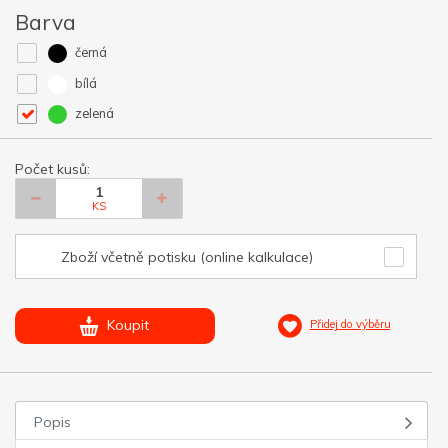
Barva
černá
bílá
zelená
Počet kusů:
KS
Zboží včetně potisku (online kalkulace)
Koupit
Přidej do výběru
Popis