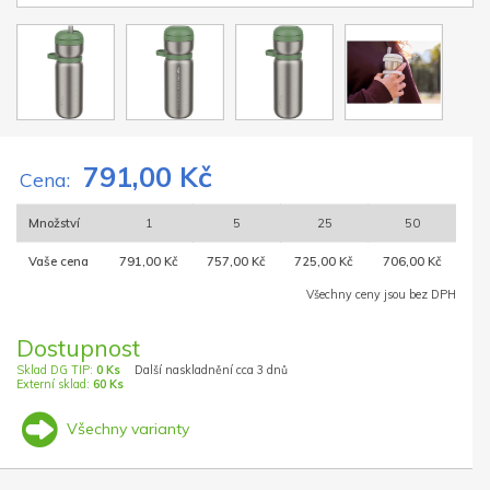
791,00 Kč
Cena:
Množství
1
5
25
50
Vaše cena
791,00 Kč
757,00 Kč
725,00 Kč
706,00 Kč
Všechny ceny jsou bez DPH
Dostupnost
Sklad DG TIP:
0 Ks
Další naskladnění cca 3 dnů
Externí sklad:
60 Ks
Všechny varianty