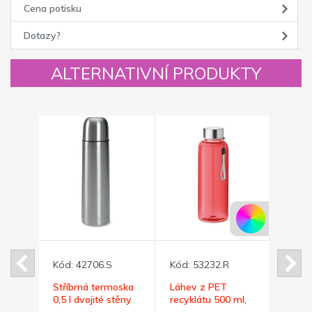
Cena potisku
Dotazy?
ALTERNATIVNÍ PRODUKTY
Kód:
42706.S
Kód:
53232.R
Kód:
ska
Stříbrná termoska
Láhev z PET
Láhe
0,5 l dvojité stěny
recyklátu 500 ml,
recyk