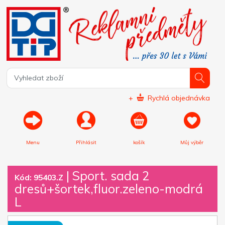
+
Rychlá objednávka
Menu
Přihlásit
košík
Můj výběr
|
Sport. sada 2
Kód: 95403.Z
dresů+šortek,fluor.zeleno-modrá
L