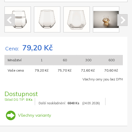
79,20 Kč
Cena:
Množství
1
60
300
600
Vaše cena
79,20 Kč
75,70 Kč
72,60 Kč
70,60 Kč
Všechny ceny jsou bez DPH
Dostupnost
Sklad DG TIP:
0 Ks
Další naskladnění:
6848 Ks
(24.09.2026)
Všechny varianty