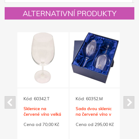
ALTERNATIVNÍ PRODUKTY
Kód:
60342.T
Kód:
60352.M
Kód:
lé
Sklenice na
Sada dvou sklenic
Sklen
červené víno velká
na červené víno v
260 m
590 ml
dárkovém boxu
cappu
0 Kč
Cena od 70,00 Kč
Cena od 295,00 Kč
Cena 