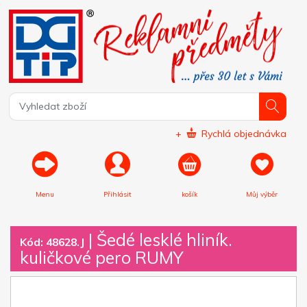
+
Rychlá objednávka
Menu
Přihlásit
košík
Můj výběr
|
Šedé lesklé hliník.
Kód: 48628.J
kuličkové pero RUMY