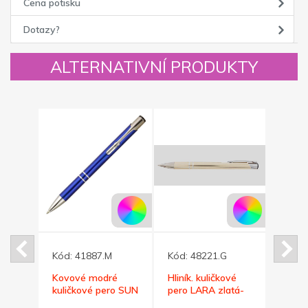
Cena potisku
Dotazy?
ALTERNATIVNÍ PRODUKTY
Kód:
41887.M
Kód:
48221.G
Kód:
ličk.
Kovové modré
Hliník. kuličkové
Červe
OFT
kuličkové pero SUN
pero LARA zlatá-
kulič
lesk
SOFT