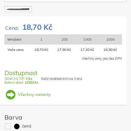
18,70 Kč
Cena:
Množství
1
200
1000
2000
Vaše cena
18,70 Kč
17,90 Kč
17,30 Kč
16,90 Kč
Všechny ceny jsou bez DPH
Dostupnost
Sklad DG TIP:
0 Ks
Další naskladnění cca 3 dnů
Externí sklad:
12203 Ks
Všechny varianty
Barva
černá