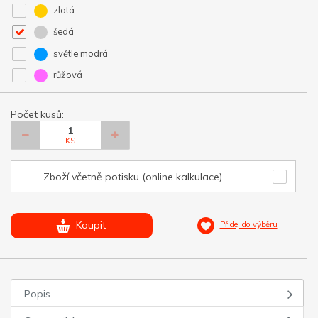
zlatá
šedá
světle modrá
růžová
Počet kusů:
KS
Zboží včetně potisku (online kalkulace)
Koupit
Přidej do výběru
Popis