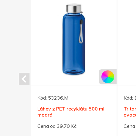
Kód:
53236.M
Kód:
u 500 ml,
Láhev z PET recyklátu 500 ml,
Trita
modrá
ovoce
Cena od 39,70 Kč
Cena 