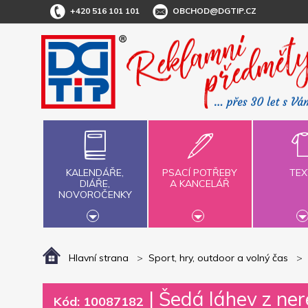
+420 516 101 101
OBCHOD@DGTIP.CZ
KALENDÁŘE,
PSACÍ POTŘEBY
TEX
DIÁŘE,
A KANCELÁŘ
NOVOROČENKY
Hlavní strana
Sport, hry, outdoor a volný čas
|
Šedá láhev z ner
Kód: 10087182