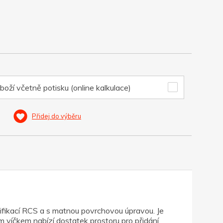
boží včetně potisku (online kalkulace)
Přidej do výběru
tifikací RCS a s matnou povrchovou úpravou. Je
m víčkem nabízí dostatek prostoru pro přidání