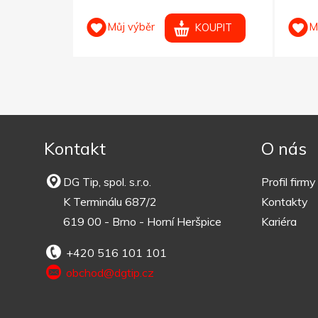
Můj výběr
M
OUPIT
KOUPIT
Kontakt
O nás
DG Tip, spol. s.r.o.
Profil firmy
K Terminálu 687/2
Kontakty
619 00 - Brno - Horní Heršpice
Kariéra
+420 516 101 101
obchod@dgtip.cz