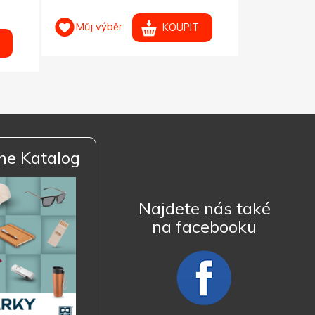
Můj výběr
Můj výb
KOUPIT
ne Katalog
Najdete nás také
na facebooku