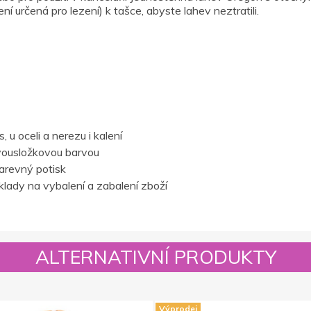
ní určená pro lezení) k tašce, abyste lahev neztratili.
 u oceli a nerezu i kalení
vousložkovou barvou
barevný potisk
lady na vybalení a zabalení zboží
ALTERNATIVNÍ PRODUKTY
Výprodej