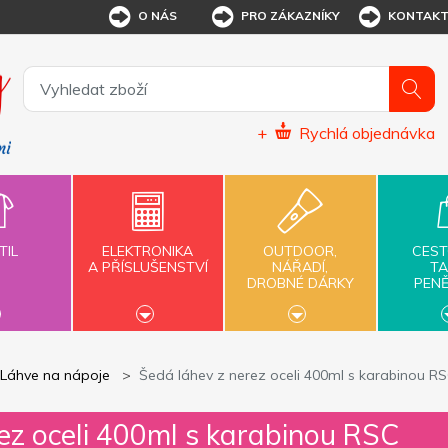
O NÁS
PRO ZÁKAZNÍKY
KONTAK
+
Rychlá objednávka
TIL
ELEKTRONIKA
OUTDOOR,
CEST
A PŘÍSLUŠENSTVÍ
NÁŘADÍ,
TA
DROBNÉ DÁRKY
PEN
Láhve na nápoje
Šedá láhev z nerez oceli 400ml s karabinou R
ez oceli 400ml s karabinou RSC