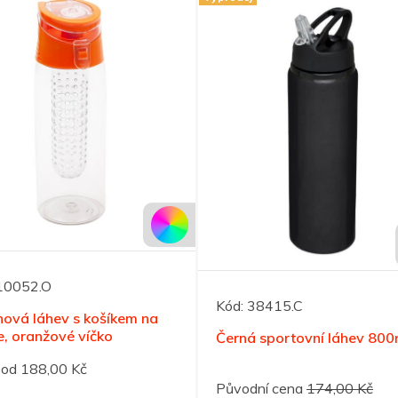
10052.O
Kód:
38415.C
nová láhev s košíkem na
, oranžové víčko
Černá sportovní láhev 800
od 188,00 Kč
Původní cena
174,00 Kč