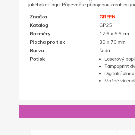
jakéhokoli loga. Připevněte připojenou karabinu (ne
Značka
GREEN
Katalog
GP25
Rozměry
17,6 x 6,6 cm
Plocha pro tisk
30 x 70 mm
Barva
šedá
Potisk
Laserový popis,
Tampoprint d
Digitální plno
Možné vícenák