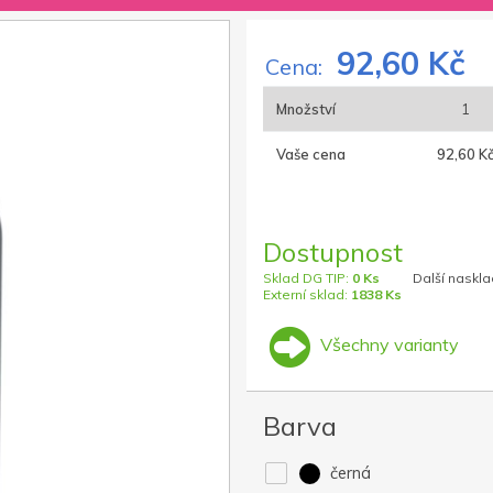
92,60 Kč
Cena:
Množství
1
Vaše cena
92,60 K
Dostupnost
Sklad DG TIP:
0 Ks
Další naskla
Externí sklad:
1838 Ks
Všechny varianty
Barva
černá