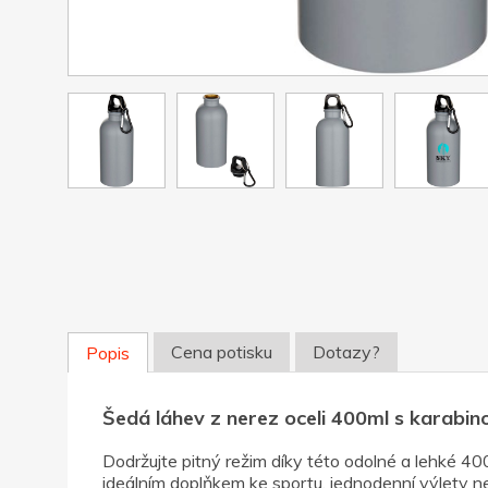
Cena potisku
Dotazy?
Popis
Šedá láhev z nerez oceli 400ml s karabi
Dodržujte pitný režim díky této odolné a lehké 4
ideálním doplňkem ke sportu, jednodenní výlety n