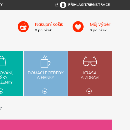
TY
PŘIHLÁSIT/REGISTRACE
Nákupní košík
Můj výběr
0
položek
0
položek
OVÁNÍ,
DOMÁCÍ POTŘEBY
KRÁSA
ŠKY,
A HRNKY
A ZDRAVÍ
ĚŽENKY
SC