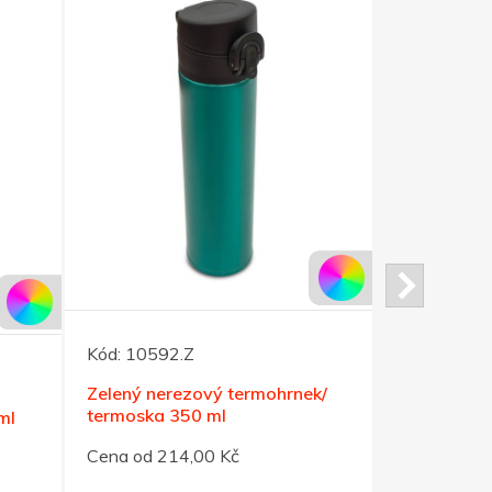
Kód:
10592.Z
Kód:
14.43
Zelený nerezový termohrnek/
Červená ne
termoska 350 ml
objemu 1 li
ml
Cena od 214,00 Kč
Cena od 33