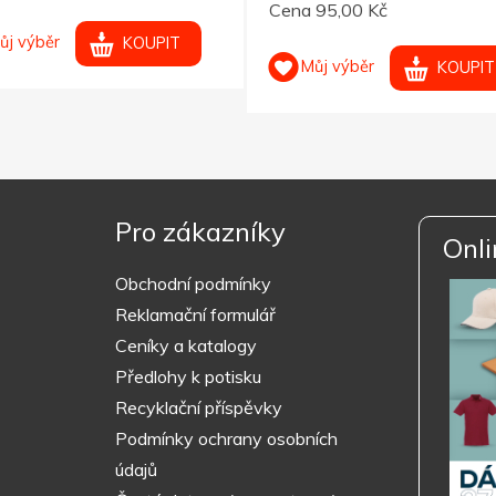
Cena 95,00 Kč
ůj výběr
KOUPIT
Můj výběr
KOUPIT
Pro zákazníky
Onli
Obchodní podmínky
Reklamační formulář
Ceníky a katalogy
Předlohy k potisku
Recyklační příspěvky
Podmínky ochrany osobních
údajů