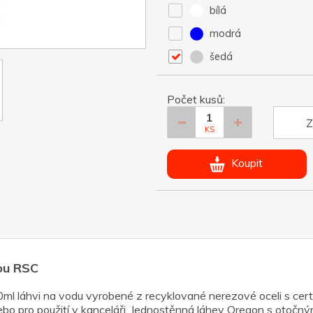
bílá
modrá
šedá
Počet kusů:
Z
KS
Koupit
nou RSC
00ml láhvi na vodu vyrobené z recyklované nerezové oceli s cer
ebo pro použití v kanceláři. Jednostěnná láhev Oregon s otočný