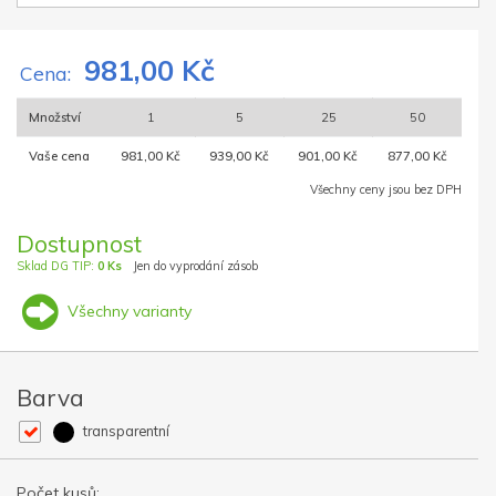
981,00 Kč
Cena:
Množství
1
5
25
50
Vaše cena
981,00 Kč
939,00 Kč
901,00 Kč
877,00 Kč
Všechny ceny jsou bez DPH
Dostupnost
Sklad DG TIP:
0 Ks
Jen do vyprodání zásob
Všechny varianty
Barva
transparentní
Počet kusů: