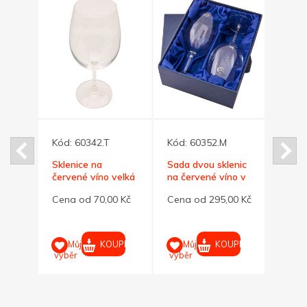
Kód:
60342.T
Kód:
60352.M
Kód:
lé
Sklenice na
Sada dvou sklenic
Sklen
červené víno velká
na červené víno v
260 m
590 ml
dárkovém boxu
cappu
0 Kč
Cena od 70,00 Kč
Cena od 295,00 Kč
Cena 
UPIT
KOUPIT
KOUPIT
Můj
Můj
M
výběr
výběr
výběr