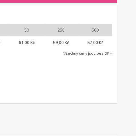
50
250
500
č
61,00 Kč
59,00 Kč
57,00 Kč
Všechny ceny jsou bez DPH