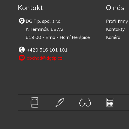
Kontakt
O nás
DG Tip, spol. s.r.o.
Profil firmy
K Terminálu 687/2
Kontakty
619 00 - Brno - Horní Heršpice
Kariéra
+420 516 101 101
obchod@dgtip.cz