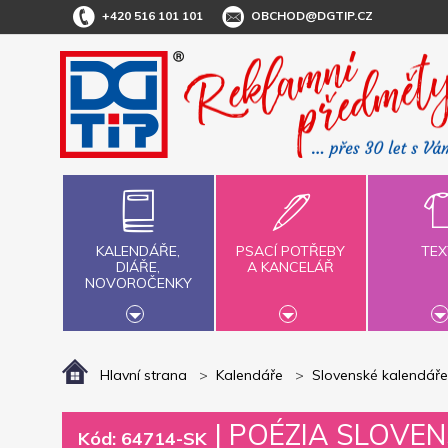
+420 516 101 101
OBCHOD@DGTIP.CZ
KALENDÁŘE,
PSACÍ POTŘEBY
TEX
DIÁŘE,
A KANCELÁŘ
NOVOROČENKY
Hlavní strana
Kalendáře
Slovenské kalendáře
|
POÉZIA SLOVENS
Kód: 64714-SK