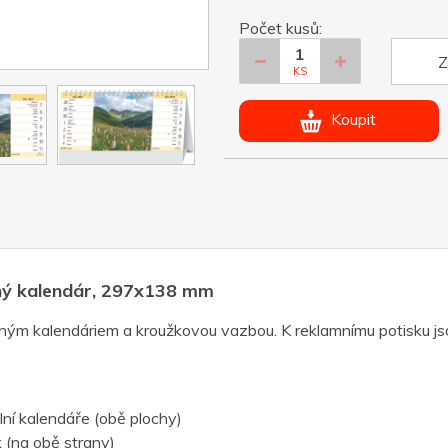
Počet kusů:
Z
KS
Koupit
ný kalendár, 297x138 mm
ným kalendáriem a kroužkovou vazbou. K reklamnímu potisku jsou
olní kalendáře (obě plochy)
k (na obě strany)