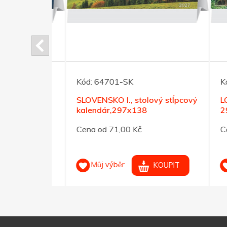
Kód:
64701-SK
Kód:
lový
SLOVENSKO I., stolový stĺpcový
LOVU 
mm
kalendár,297x138
297x
Cena od 71,00 Kč
Cena 
Můj výběr
M
OUPIT
KOUPIT