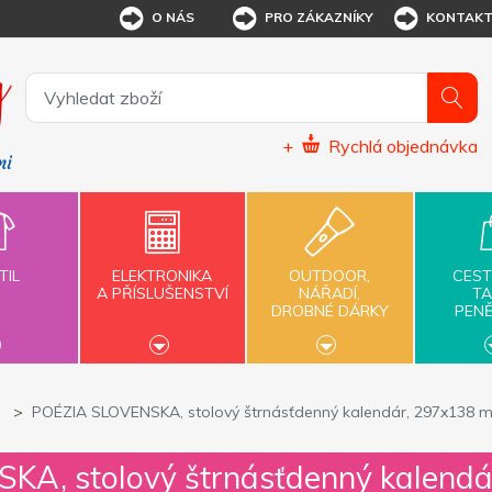
O NÁS
PRO ZÁKAZNÍKY
KONTAK
+
Rychlá objednávka
TIL
ELEKTRONIKA
OUTDOOR,
CEST
A PŘÍSLUŠENSTVÍ
NÁŘADÍ,
TA
DROBNÉ DÁRKY
PEN
POÉZIA SLOVENSKA, stolový štrnásťdenný kalendár, 297x138 
KA, stolový štrnásťdenný kalend