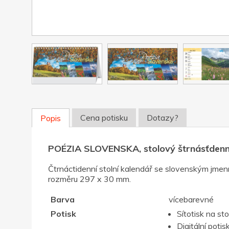
Cena potisku
Dotazy?
Popis
POÉZIA SLOVENSKA, stolový štrnásťden
Čtrnáctidenní stolní kalendář se slovenským jmen
rozměru 297 x 30 mm.
Barva
vícebarevné
Potisk
Sítotisk na st
Digitální potis