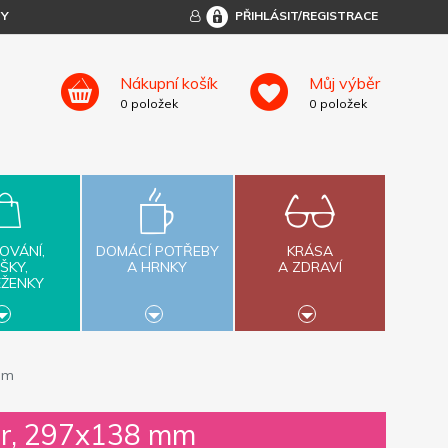
TY
PŘIHLÁSIT/REGISTRACE
Nákupní košík
Můj výběr
0
položek
0
položek
OVÁNÍ,
DOMÁCÍ POTŘEBY
KRÁSA
ŠKY,
A HRNKY
A ZDRAVÍ
ĚŽENKY
mm
ár, 297x138 mm