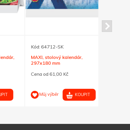
Kód:
64712-SK
Kód:
64700
ár,
MAXI, stolový kalendár,
SPOZNÁVA
297x180 mm
stolový k
Cena od 61,00 Kč
Cena od 73
Můj výběr
Můj výb
KOUPIT