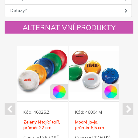
Dotazy?
ALTERNATIVNÍ PRODUKTY
Kód:
46025.Z
Kód:
46004.M
Kód:
měr
Zelený létající talíř,
Modré jo-jo,
Žluté
průměr 22 cm
průměr 5,5 cm
5,5 c
0 Kč
Cena od 26,70 Kč
Cena od 12,80 Kč
Cena 