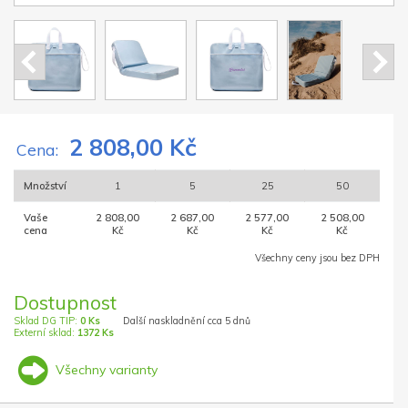
2 808,00 Kč
Cena:
Množství
1
5
25
50
Vaše
2 808,00
2 687,00
2 577,00
2 508,00
cena
Kč
Kč
Kč
Kč
Všechny ceny jsou bez DPH
Dostupnost
Sklad DG TIP:
0 Ks
Další naskladnění cca 5 dnů
Externí sklad:
1372 Ks
Všechny varianty