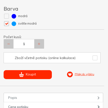
Barva
modrá
světle modrá
Počet kusů:
Zboží včetně potisku (online kalkulace)
Koupit
Přidej do výběru
Popis
Cena potisku