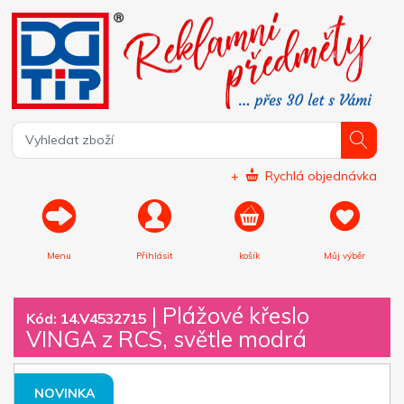
+
Rychlá objednávka
Menu
Přihlásit
košík
Můj výběr
|
Plážové křeslo
Kód: 14.V4532715
VINGA z RCS, světle modrá
NOVINKA