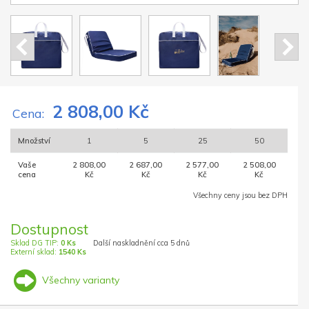
2 808,00 Kč
Cena:
Množství
1
5
25
50
Vaše
2 808,00
2 687,00
2 577,00
2 508,00
cena
Kč
Kč
Kč
Kč
Všechny ceny jsou bez DPH
Dostupnost
Sklad DG TIP:
0 Ks
Další naskladnění cca 5 dnů
Externí sklad:
1540 Ks
Všechny varianty