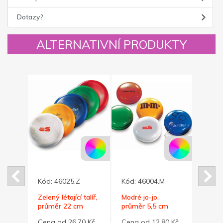
Dotazy?
ALTERNATIVNÍ PRODUKTY
Kód:
46025.Z
Kód:
46004.M
Kód:
měr
Zelený létající talíř,
Modré jo-jo,
Žluté
průměr 22 cm
průměr 5,5 cm
5,5 c
0 Kč
Cena od 26,70 Kč
Cena od 12,80 Kč
Cena 