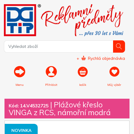
+
Rychlá objednávka
Menu
Přihlásit
košík
Můj výběr
|
Plážové křeslo
Kód: 14.V4532725
VINGA z RCS, námořní modrá
NOVINKA