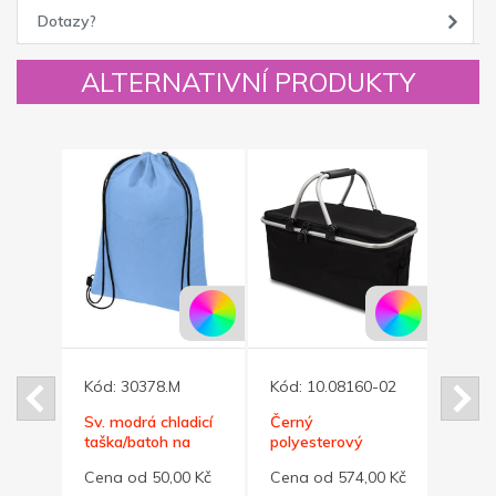
Dotazy?
ALTERNATIVNÍ PRODUKTY
Kód:
30378.M
Kód:
10.08160-02
Kód:
Sv. modrá chladicí
Černý
Modr
taška/batoh na
polyesterový
polye
ý
12 plechovek
piknikový
pikni
Cena od 50,00 Kč
Cena od 574,00 Kč
Cena
termokošík
termo