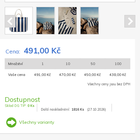
491,00 Kč
Cena:
Množství
1
10
50
100
Vaše cena
491,00 Kč
470,00 Kč
450,00 Kč
438,00 Kč
Všechny ceny jsou bez DPH
Dostupnost
Sklad DG TIP:
0 Ks
Další naskladnění:
1816 Ks
(27.10.2026)
Všechny varianty