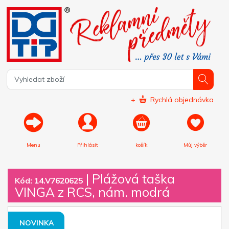
+
Rychlá objednávka
Menu
Přihlásit
košík
Můj výběr
|
Plážová taška
Kód: 14.V7620625
VINGA z RCS, nám. modrá
NOVINKA