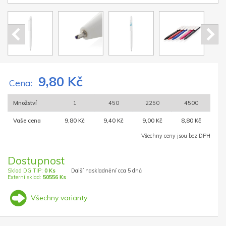
9,80 Kč
Cena:
Množství
1
450
2250
4500
Vaše cena
9,80 Kč
9,40 Kč
9,00 Kč
8,80 Kč
Všechny ceny jsou bez DPH
Dostupnost
Sklad DG TIP:
0 Ks
Další naskladnění cca 5 dnů
Externí sklad:
50556 Ks
Všechny varianty