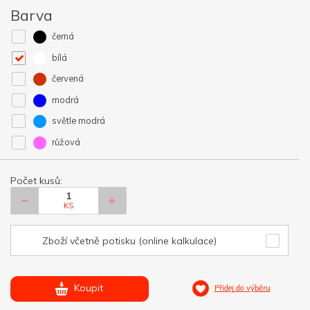
Barva
černá
bílá
červená
modrá
světle modrá
růžová
Počet kusů:
KS
Zboží včetně potisku (online kalkulace)
Koupit
Přidej do výběru