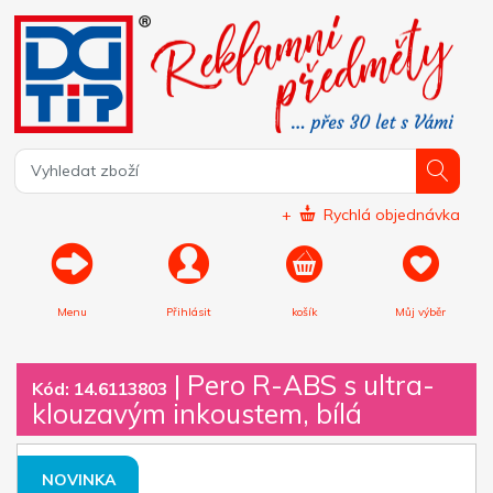
+
Rychlá objednávka
Menu
Přihlásit
košík
Můj výběr
|
Pero R-ABS s ultra-
Kód: 14.6113803
klouzavým inkoustem, bílá
NOVINKA