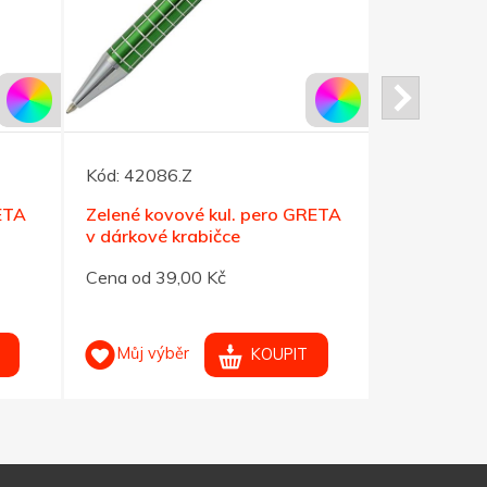
Kód:
42086.Z
Kód:
41978
ETA
Zelené kovové kul. pero GRETA
Červeno-st
v dárkové krabičce
MAESTRO
Cena od 39,00 Kč
Cena od 95
Můj výběr
Můj výb
KOUPIT