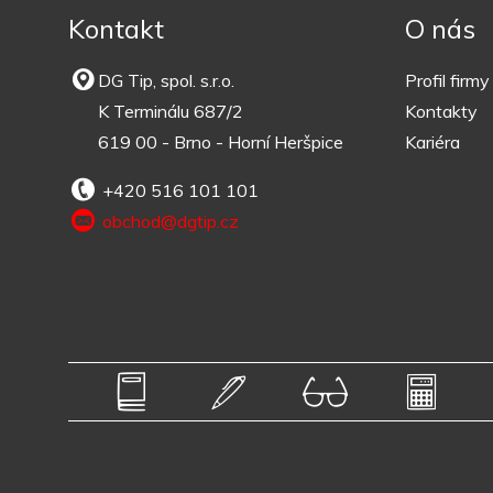
Kontakt
O nás
DG Tip, spol. s.r.o.
Profil firmy
K Terminálu 687/2
Kontakty
619 00 - Brno - Horní Heršpice
Kariéra
+420 516 101 101
obchod@dgtip.cz