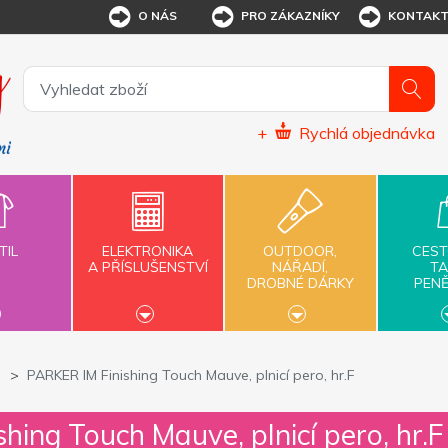
O NÁS
PRO ZÁKAZNÍKY
KONTAK
+
Rychlá objednávka
TIL
ELEKTRONIKA
OUTDOOR,
CEST
A PŘÍSLUŠENSTVÍ
NÁŘADÍ,
TA
DROBNÉ DÁRKY
PEN
PARKER IM Finishing Touch Mauve, plnicí pero, hr.F
hing Touch Mauve, plnicí pero, hr.F