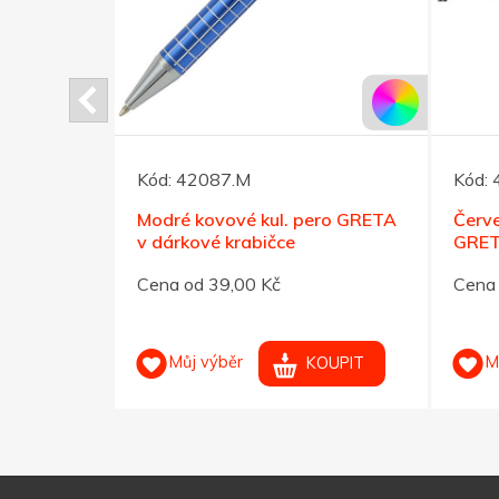
Kód:
42087.M
Kód:
kového
Modré kovové kul. pero GRETA
Červe
v dárkové krabičce
GRET
Cena od 39,00 Kč
Cena 
Můj výběr
M
OUPIT
KOUPIT