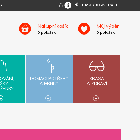
TY
PŘIHLÁSIT/REGISTRACE
Nákupní košík
Můj výběr
0
položek
0
položek
OVÁNÍ,
DOMÁCÍ POTŘEBY
KRÁSA
ŠKY,
A HRNKY
A ZDRAVÍ
ĚŽENKY