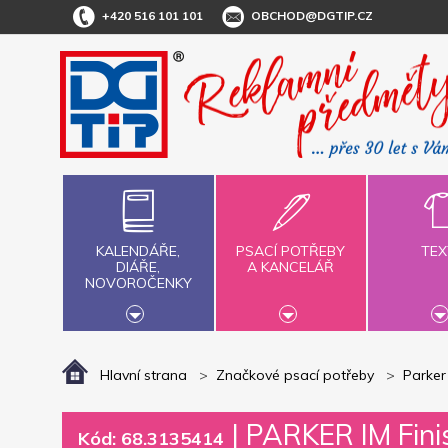
+420 516 101 101
OBCHOD@DGTIP.CZ
KALENDÁŘE,
PSACÍ POTŘEBY
TEX
DIÁŘE,
A KANCELÁŘ
NOVOROČENKY
Hlavní strana
Značkové psací potřeby
Parker
|
PARKER IM Finis
Kód: 68.3135414