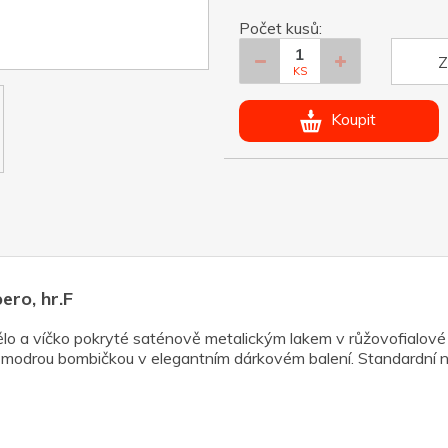
Počet kusů:
Z
KS
Koupit
ero, hr.F
ělo a víčko pokryté saténově metalickým lakem v růžovofialové 
odrou bombičkou v elegantním dárkovém balení. Standardní nab