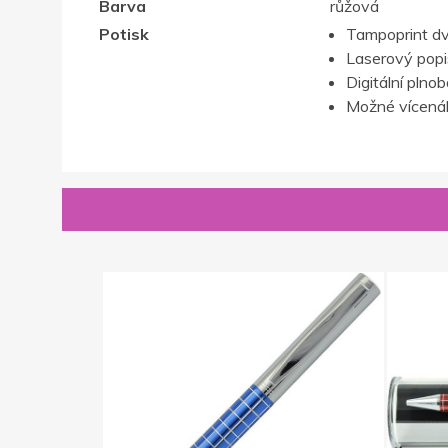
Barva
růžová
Potisk
Tampoprint d
Laserový popis,
Digitální plno
Možné vícenák