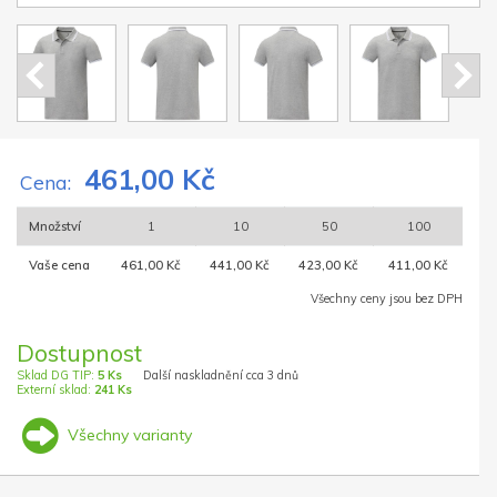
461,00 Kč
Cena:
Množství
1
10
50
100
Vaše cena
461,00 Kč
441,00 Kč
423,00 Kč
411,00 Kč
Všechny ceny jsou bez DPH
Dostupnost
Sklad DG TIP:
5 Ks
Další naskladnění cca 3 dnů
Externí sklad:
241 Ks
Všechny varianty