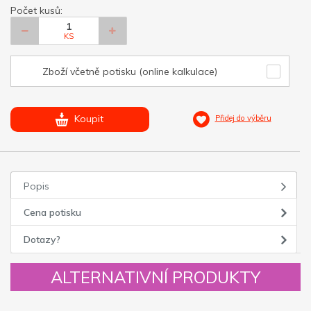
Počet kusů:
KS
Zboží včetně potisku (online kalkulace)
Koupit
Přidej do výběru
Popis
Cena potisku
Dotazy?
ALTERNATIVNÍ PRODUKTY