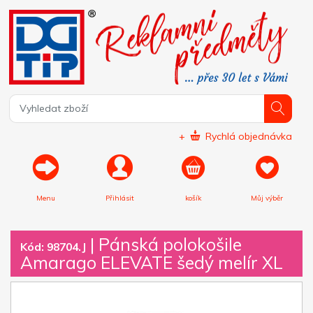
+
Rychlá objednávka
Menu
Přihlásit
košík
Můj výběr
|
Pánská polokošile
Kód: 98704.J
Amarago ELEVATE šedý melír XL