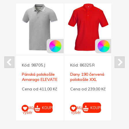
Kód:
98705.J
Kód:
86325.R
Kód:
šile
Pánská polokošile
Dany 190 červená
Dany 
VATE
Amarago ELEVATE
polokošile XXL
modrá
šedý melír XXL
XL
00 Kč
Cena od 411,00 Kč
Cena od 239,00 Kč
Cena
UPIT
KOUPIT
KOUPIT
Můj
Můj
M
výběr
výběr
výběr