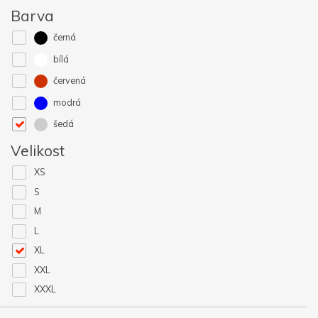
Barva
černá
bílá
červená
modrá
šedá
Velikost
XS
S
M
L
XL
XXL
XXXL