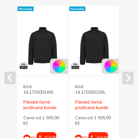
Novinka
Novinka
Novinka
omo
Kód:
Kód:
Kód:
14.17030014XL
14.17030015XL
Páns
00 Kč
Pánská černá
Pánská černá
proší
prošívaná bunda
prošívaná bunda
Maiko
Cena
Maiko 4XL
Maiko 5XL
UPIT
Cena od 1 505,00
Cena od 1 505,00
Kč
Kč
Kč
M
výběr
KOUPIT
KOUPIT
Můj
Můj