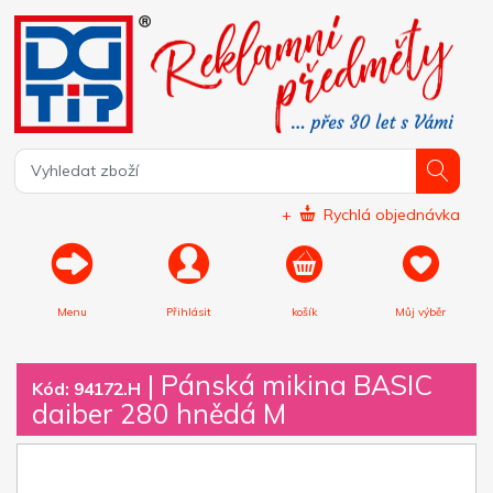
+
Rychlá objednávka
Menu
Přihlásit
košík
Můj výběr
|
Pánská mikina BASIC
Kód: 94172.H
daiber 280 hnědá M