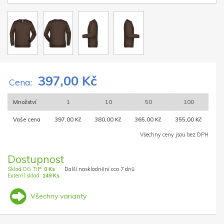
397,00 Kč
Cena:
Množství
1
10
50
100
Vaše cena
397,00 Kč
380,00 Kč
365,00 Kč
355,00 Kč
Všechny ceny jsou bez DPH
Dostupnost
Sklad DG TIP:
0 Ks
Další naskladnění cca 7 dnů
Externí sklad:
149 Ks
Všechny varianty