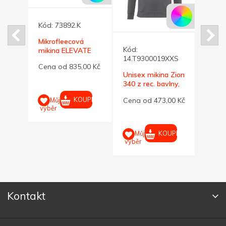
Kód:
73892.K
Mikrofleecová
Kód:
Kód:
TE
mikina ELEVATE
14.T9300019XXS
L
antracit 190, M
Unise
00 Kč
Cena od 835,00 Kč
Unisex mikina Zion
Kruge
340 z rec. bavlny,
bavl.
Cena
antracit XXS
UPIT
KOUPIT
Můj
Cena od 473,00 Kč
výběr
M
výběr
KOUPIT
Můj
výběr
Kontakt