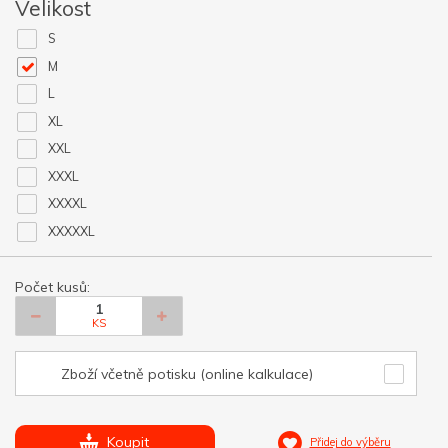
Velikost
S
M
L
XL
XXL
XXXL
XXXXL
XXXXXL
Počet kusů:
KS
Zboží včetně potisku (online kalkulace)
Koupit
Přidej do výběru