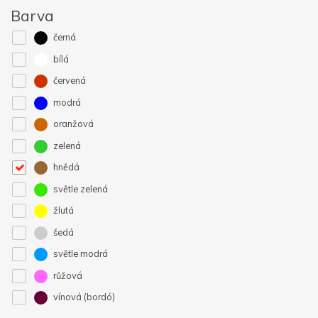
Barva
černá
bílá
červená
modrá
oranžová
zelená
hnědá
světle zelená
žlutá
šedá
světle modrá
růžová
vínová (bordó)