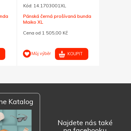
Kód:
14.1703001XL
Kód:
14.17
unda
Pánská černá prošívaná bunda
Pánská čer
Maiko XL
Maiko XXL
Cena od 1 505,00 Kč
Cena od 1 
Můj výběr
Můj výb
KOUPIT
ne Katalog
Najdete nás také
na facebooku