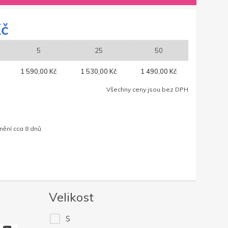
Kč
5
25
50
1 590,00 Kč
1 530,00 Kč
1 490,00 Kč
Všechny ceny jsou bez DPH
nění cca 8 dnů
Velikost
S