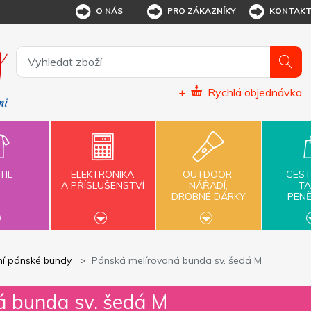
O NÁS
PRO ZÁKAZNÍKY
KONTAK
+
Rychlá objednávka
TIL
ELEKTRONIKA
OUTDOOR,
CEST
A PŘÍSLUŠENSTVÍ
NÁŘADÍ,
TA
DROBNÉ DÁRKY
PEN
ní pánské bundy
Pánská melírovaná bunda sv. šedá M
á bunda sv. šedá M