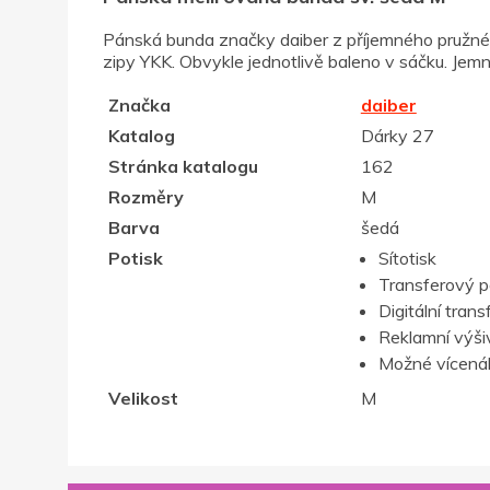
Pánská bunda značky daiber z příjemného pružnéh
zipy YKK. Obvykle jednotlivě baleno v sáčku. Jemné
Značka
daiber
Katalog
Dárky 27
Stránka katalogu
162
Rozměry
M
Barva
šedá
Potisk
Sítotisk
Transferový p
Digitální trans
Reklamní výši
Možné vícenák
Velikost
M