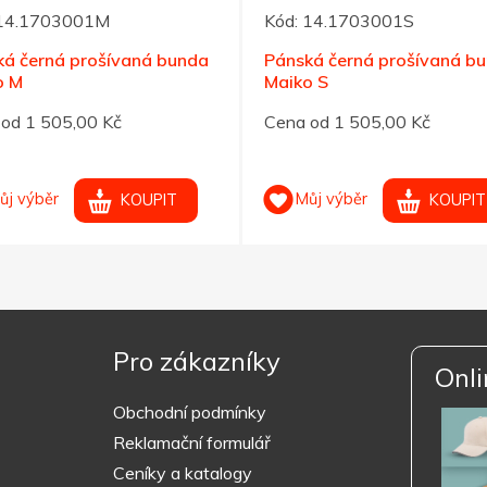
14.1703001M
Kód:
14.1703001S
ká černá prošívaná bunda
Pánská černá prošívaná b
o M
Maiko S
od 1 505,00 Kč
Cena od 1 505,00 Kč
ůj výběr
Můj výběr
KOUPIT
KOUPIT
Pro zákazníky
Onli
Obchodní podmínky
Reklamační formulář
Ceníky a katalogy