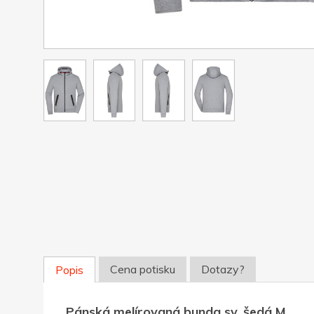
Cena potisku
Dotazy?
Popis
Pánská melírovaná bunda sv. šedá M