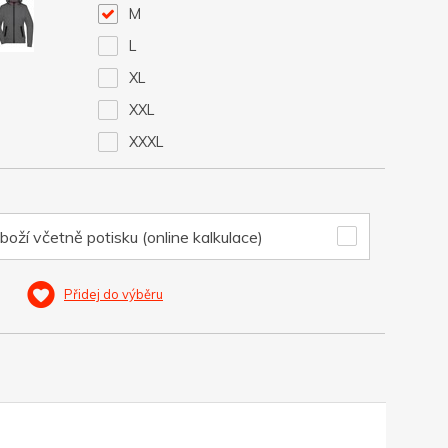
M
L
XL
XXL
XXXL
boží včetně potisku (online kalkulace)
Přidej do výběru