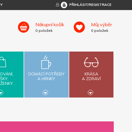
TY
PŘIHLÁSIT/REGISTRACE
Nákupní košík
Můj výběr
0
položek
0
položek
OVÁNÍ,
DOMÁCÍ POTŘEBY
KRÁSA
ŠKY,
A HRNKY
A ZDRAVÍ
ĚŽENKY