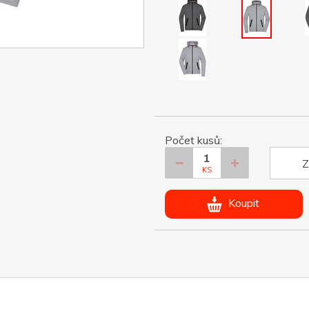
Počet kusů:
Z
KS
Koupit