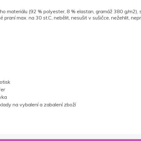
o materiálu (92 % polyester, 8 % elastan, gramáž 380 g/m2), s
 praní max. na 30 st.C, nebělit, nesušit v sušičce, nežehlit, nep
otisk
fer
vka
lady na vybalení a zabalení zboží