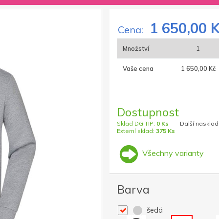
1 650,00 
Cena:
Množství
1
Vaše cena
1 650,00 Kč
Dostupnost
Sklad DG TIP:
0 Ks
Další nasklad
Externí sklad:
375 Ks
Všechny varianty
Barva
šedá