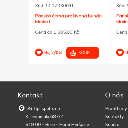
Kód:
14.1703001L
Kód:
aná bunda
Pánská černá prošívaná bunda
Páns
Maiko L
Maik
Cena od 1 505,00 Kč
Cena 
Můj výběr
M
OUPIT
KOUPIT
Kontakt
O nás
DG Tip, spol. s.r.o.
Profil firmy
K Terminálu 687/2
Kontakty
619 00 - Brno - Horní Heršpice
Kariéra