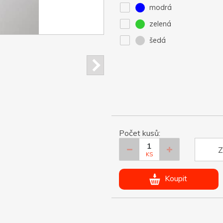
modrá
zelená
šedá
Počet kusů:
Z
KS
Koupit