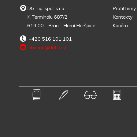
DG Tip, spol. s.r.o.
Profil firmy
K Terminálu 687/2
Kontakty
619 00 - Brno - Horní Heršpice
Kariéra
+420 516 101 101
obchod@dgtip.cz