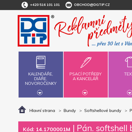
+420 516 101 101
OBCHOD@DGTIP.CZ
KALENDÁŘE,
PSACÍ POTŘEBY
TEX
DIÁŘE,
A KANCELÁŘ
NOVOROČENKY
Hlavní strana
Bundy
Softshellové bundy
P
|
Pán. softshell
Kód: 14.1700001M