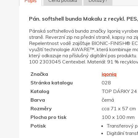
Popis
Pán. softshell bunda Makalu z recykl. PES
Pánská softshellová bunda značky Iqoniq vyrobe
straně. Reverzní zip na přední straně, kapsy na 
Repelentnost vodě zajišťuje BIONIC-FINISH® ECO
využití technologie AWARE™, která kombinuje možn
který odkazuje na příslušný digitální pas prod
100 2303045 Centexbel. Materiál: 91 % recyklova
Značka
iqoniq
Stránka katalogu
028
Katalog
TOP DÁRKY 24
Barva
černá
Rozměry
cca 71 x 57 cm
Plocha pro tisk
100 x 100 mm
Potisk
Transferový p
Digitální trans