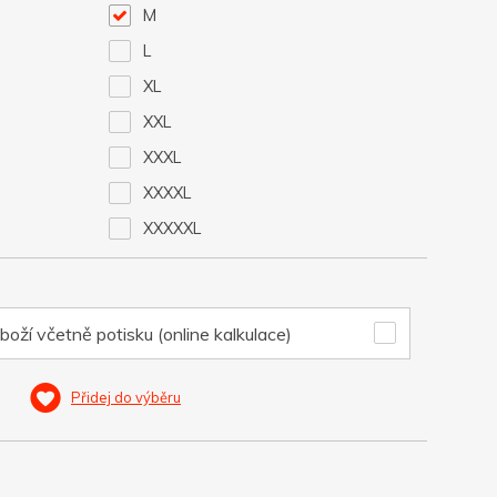
M
L
XL
XXL
XXXL
XXXXL
XXXXXL
boží včetně potisku (online kalkulace)
Přidej do výběru