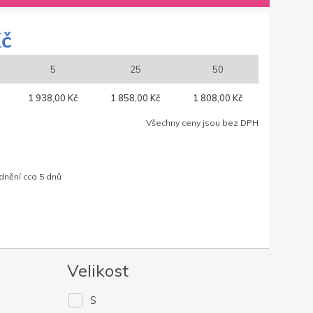
Kč
5
25
50
1 938,00 Kč
1 858,00 Kč
1 808,00 Kč
Všechny ceny jsou bez DPH
dnění cca 5 dnů
Velikost
S