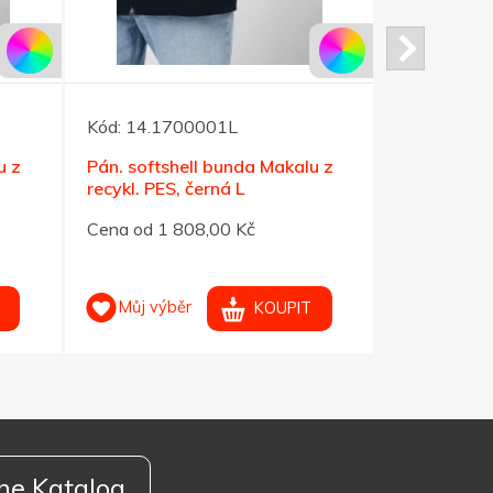
Kód:
14.1700001L
Kód:
14.17
u z
Pán. softshell bunda Makalu z
Pán. softsh
recykl. PES, černá L
recykl. PES
Cena od 1 808,00 Kč
Cena od 1 
Můj výběr
Můj výb
KOUPIT
ne Katalog