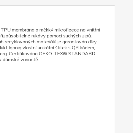
, TPU membrána a měkký mikrofleece na vnitřní
Přizpůsobitelné rukávy pomocí suchých zipů.
 recyklovaných materiálů je garantován díky
t Iqoniq vlastní unikátní štítek s QR kódem,
Water.org. Certifikováno OEKO-TEX® STANDARD
v dámské variantě.