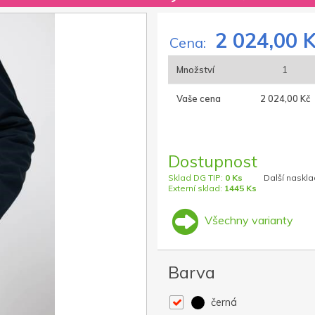
2 024,00 
Cena:
Množství
1
Vaše cena
2 024,00 Kč
Dostupnost
Sklad DG TIP:
0 Ks
Další naskla
Externí sklad:
1445 Ks
Všechny varianty
Barva
černá