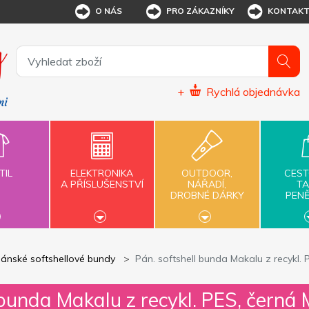
O NÁS
PRO ZÁKAZNÍKY
KONTAK
+
Rychlá objednávka
TIL
ELEKTRONIKA
OUTDOOR,
CEST
A PŘÍSLUŠENSTVÍ
NÁŘADÍ,
TA
DROBNÉ DÁRKY
PEN
ánské softshellové bundy
Pán. softshell bunda Makalu z recykl. 
 bunda Makalu z recykl. PES, černá 