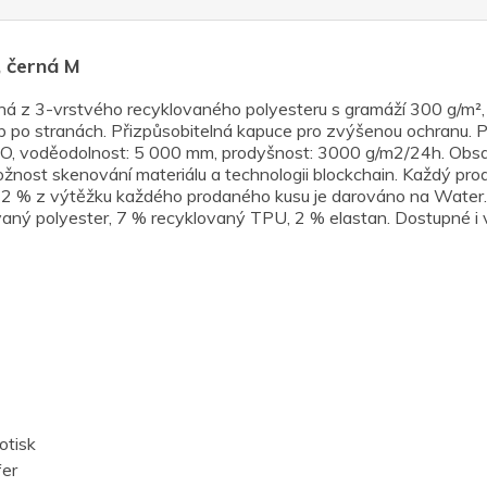
, černá M
ná z 3-vrstvého recyklovaného polyesteru s gramáží 300 g/m²
zip po stranách. Přizpůsobitelná kapuce pro zvýšenou ochranu. 
, voděodolnost: 5 000 mm, prodyšnost: 3000 g/m2/24h. Obsah
ost skenování materiálu a technologii blockchain. Každý produk
uktu. 2 % z výtěžku každého prodaného kusu je darováno na 
ný polyester, 7 % recyklovaný TPU, 2 % elastan. Dostupné i 
otisk
fer