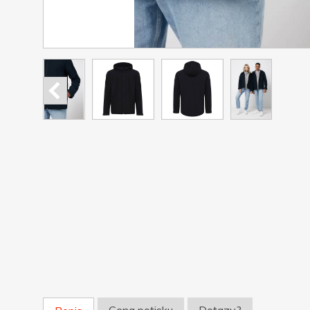
Cena potisku
Dotazy?