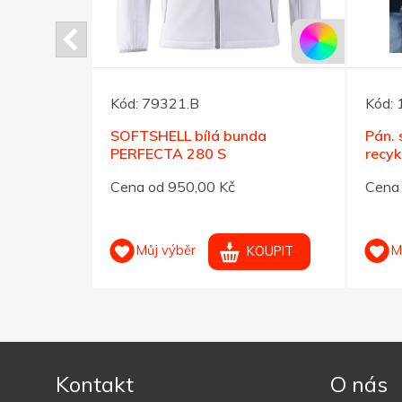
Kód:
79321.B
Kód:
unda
SOFTSHELL bílá bunda
Pán. 
PERFECTA 280 S
recyk
Cena od 950,00 Kč
Cena 
Můj výběr
M
OUPIT
KOUPIT
Kontakt
O nás