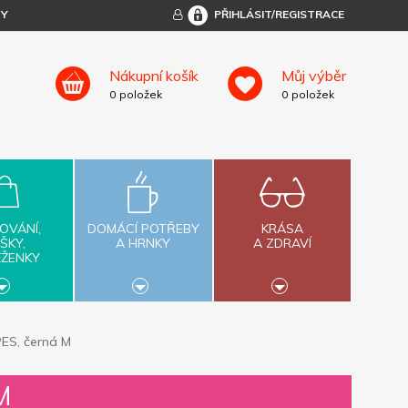
TY
PŘIHLÁSIT/REGISTRACE
Nákupní košík
Můj výběr
0
položek
0
položek
OVÁNÍ,
DOMÁCÍ POTŘEBY
KRÁSA
ŠKY,
A HRNKY
A ZDRAVÍ
ĚŽENKY
PES, černá M
M