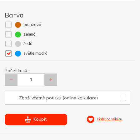
Barva
oranžová
zelená
šedá
světle modrá
Počet kusů:
Zboží včetně potisku (online kalkulace)
Koupit
Přidej do výběru