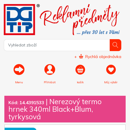
+
Rychlá objednávka
Menu
Přihlásit
košík
Můj výběr
|
Nerezový termo
Kód: 14.4391533
hrnek 340ml Black+Blum,
tyrkysová