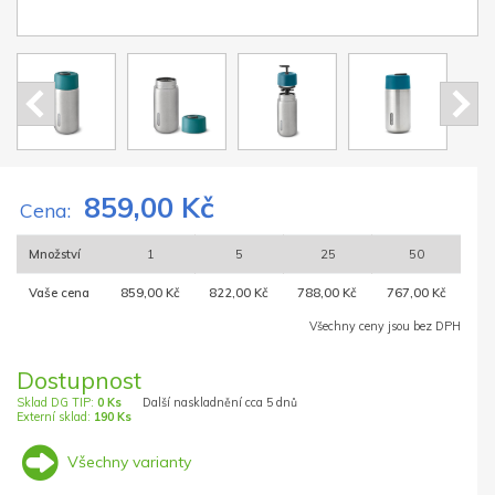
859,00 Kč
Cena:
Množství
1
5
25
50
Vaše cena
859,00 Kč
822,00 Kč
788,00 Kč
767,00 Kč
Všechny ceny jsou bez DPH
Dostupnost
Sklad DG TIP:
0 Ks
Další naskladnění cca 5 dnů
Externí sklad:
190 Ks
Všechny varianty