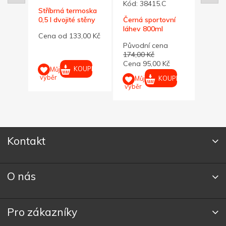
Kód:
38415.C
ska
Stříbrná termoska
Zele
0,5 l dvojité stěny
termo
Černá sportovní
term
láhev 800ml
00 Kč
Cena od 133,00 Kč
Cena
Původní cena
174,00 Kč
Cena 95,00 Kč
UPIT
KOUPIT
Můj
M
výběr
výběr
KOUPIT
Můj
výběr
Kontakt
O nás
Pro zákazníky