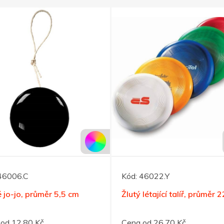
46006.C
Kód:
46022.Y
 jo-jo, průměr 5,5 cm
Žlutý létající talíř, průměr 
od 12,80 Kč
Cena od 26,70 Kč