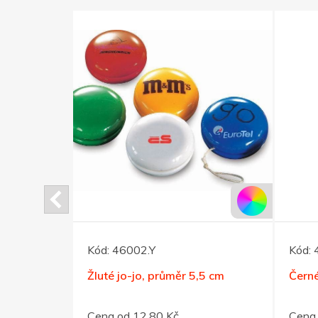
Kód:
46002.Y
Kód:
5,5 cm
Žluté jo-jo, průměr 5,5 cm
Černé
Cena od 12,80 Kč
Cena 