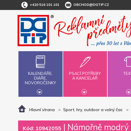
+420 516 101 101
OBCHOD@DGTIP.CZ
KALENDÁŘE,
PSACÍ POTŘEBY
TEX
DIÁŘE,
A KANCELÁŘ
NOVOROČENKY
Hlavní strana
Sport, hry, outdoor a volný čas
|
Námořně modrý p
Kód: 10942055