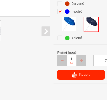
červená
modrá
zelená
Počet kusů:
Z
KS
Koupit