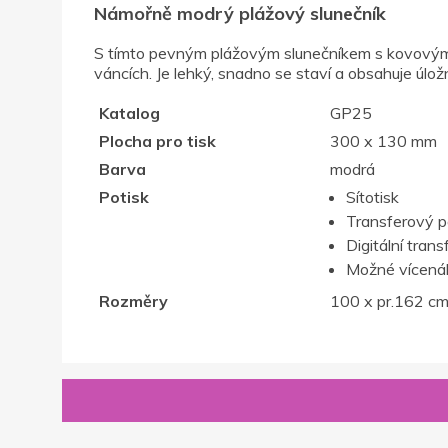
Námořně modrý plážový slunečník
S tímto pevným plážovým slunečníkem s kovovým r
váncích. Je lehký, snadno se staví a obsahuje úlož
Katalog
GP25
Plocha pro tisk
300 x 130 mm
Barva
modrá
Potisk
Sítotisk
Transferový p
Digitální trans
Možné vícenák
Rozměry
100 x pr.162 c