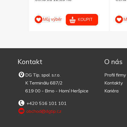
Můj výběr
M
OUPIT
KOUPIT
Kontakt
O nás
DG Tip, spol. s.r.o.
Profil firmy
K Terminálu 687/2
Kontakty
619 00 - Brno - Horní Heršpice
Kariéra
+420 516 101 101
obchod@dgtip.cz