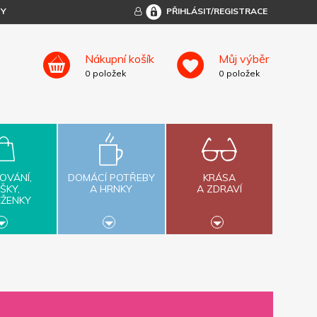
TY
PŘIHLÁSIT/REGISTRACE
Nákupní košík
Můj výběr
0
položek
0
položek
OVÁNÍ,
DOMÁCÍ POTŘEBY
KRÁSA
ŠKY,
A HRNKY
A ZDRAVÍ
ĚŽENKY