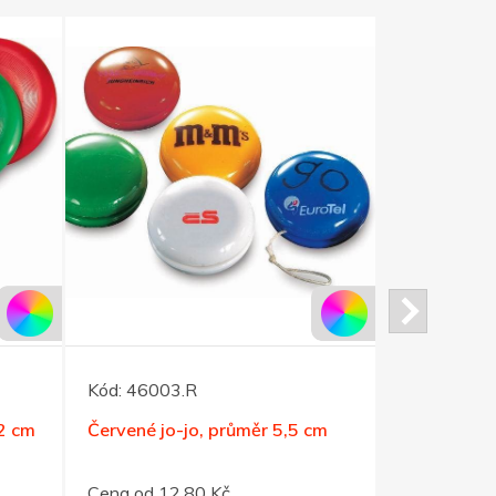
Kód:
46003.R
Kód:
46005
22 cm
Červené jo-jo, průměr 5,5 cm
Zelené jo-j
Cena od 12,80 Kč
Cena od 12