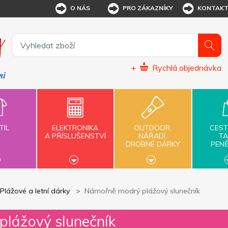
O NÁS
PRO ZÁKAZNÍKY
KONTAK
+
Rychlá objednávka
TIL
ELEKTRONIKA
OUTDOOR,
CEST
A PŘÍSLUŠENSTVÍ
NÁŘADÍ,
TA
DROBNÉ DÁRKY
PEN
Plážové a letní dárky
Námořně modrý plážový slunečník
lážový slunečník