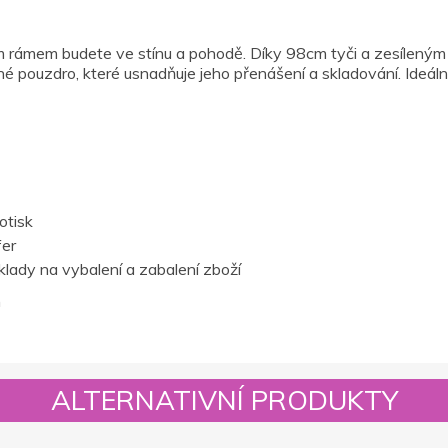
ámem budete ve stínu a pohodě. Díky 98cm tyči a zesíleným šp
né pouzdro, které usnadňuje jeho přenášení a skladování. Ideální 
otisk
fer
lady na vybalení a zabalení zboží
m
ALTERNATIVNÍ PRODUKTY