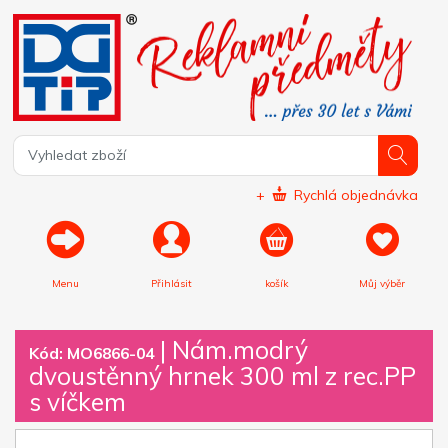
+
Rychlá objednávka
Menu
Přihlásit
košík
Můj výběr
|
Nám.modrý
Kód: MO6866-04
dvoustěnný hrnek 300 ml z rec.PP
s víčkem