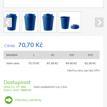
70,70 Kč
Cena:
Množství
1
60
300
600
Vaše cena
70,70 Kč
67,60 Kč
64,80 Kč
63,00 Kč
Všechny ceny jsou bez DPH
Dostupnost
Sklad DG TIP:
0 Ks
Další naskladnění cca 2 dnů
Externí sklad:
11647 Ks
Všechny varianty