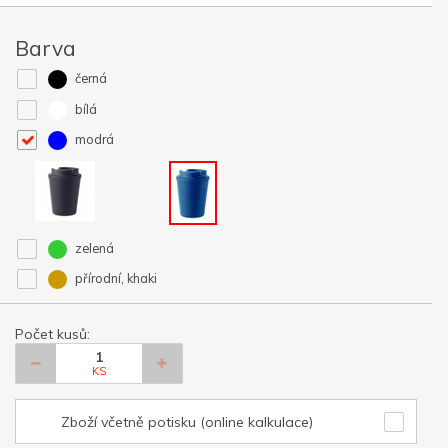
Barva
černá
bílá
modrá
zelená
přírodní, khaki
Počet kusů:
KS
Zboží včetně potisku (online kalkulace)