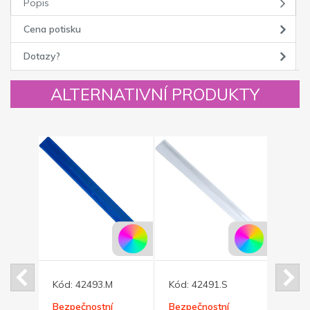
Popis
Cena potisku
Dotazy?
ALTERNATIVNÍ PRODUKTY
Kód:
42493.M
Kód:
42491.S
Kód:
Bezpečnostní
Bezpečnostní
Bezpe