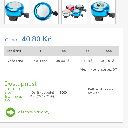
40,80 Kč
Cena:
Množství
1
100
500
1000
Vaše cena
40,80 Kč
39,00 Kč
37,40 Kč
36,40 Kč
Všechny ceny jsou bez DPH
Dostupnost
Sklad DG TIP:
Další naskladnění
Další naskladnění:
5000
0 Ks
cca 3 dnů
Ks
(19.09.2026)
Externí sklad:
3 Ks
Všechny varianty