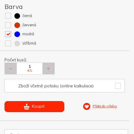
Barva
černá
červená
modrá
stříbrná
Počet kusů:
KS
Zboží včetně potisku (online kalkulace)
Koupit
Přidej do výběru