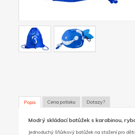
Cena potisku
Dotazy?
Popis
Modrý skládací batůžek s karabinou, ryb
Jednoduchý šňůrkový batůžek na stažení pro děti 