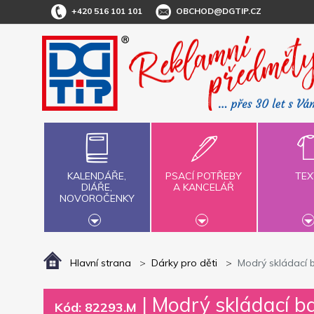
+420 516 101 101
OBCHOD@DGTIP.CZ
KALENDÁŘE,
PSACÍ POTŘEBY
TEX
DIÁŘE,
A KANCELÁŘ
NOVOROČENKY
Hlavní strana
Dárky pro děti
Modrý skládací b
|
Modrý skládací ba
Kód: 82293.M