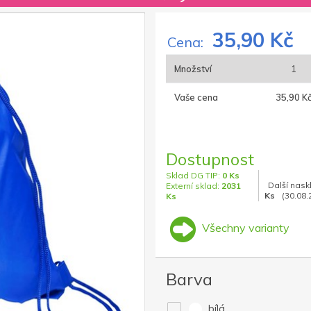
35,90 Kč
Cena:
Množství
1
Vaše cena
35,90 K
Dostupnost
Sklad DG TIP:
0 Ks
Další nask
Externí sklad:
2031
Ks
(30.08.
Ks
Všechny varianty
Barva
bílá