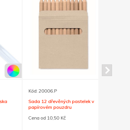
Kód:
20006.P
Kód:
42637
a
Sada 12 dřevěných pastelek v
Černá kovo
papírovém pouzdru
přívěsku
Cena od 10,50 Kč
Cena od 9,