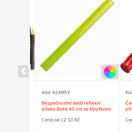
Kód:
42495.Y
Kód:
artonové
Bezpečnostní delší reflexní
Červe
páska žlutá 40 cm se třpytkami
přívě
Cena od 12,10 Kč
Cena 