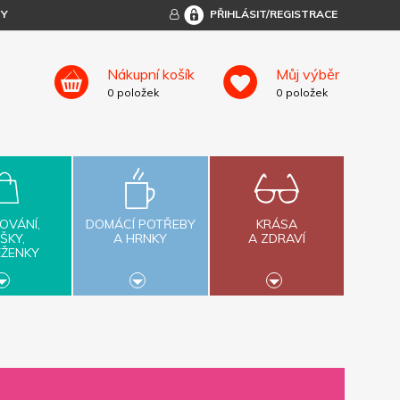
TY
PŘIHLÁSIT/REGISTRACE
Nákupní košík
Můj výběr
0
položek
0
položek
OVÁNÍ,
DOMÁCÍ POTŘEBY
KRÁSA
ŠKY,
A HRNKY
A ZDRAVÍ
ĚŽENKY