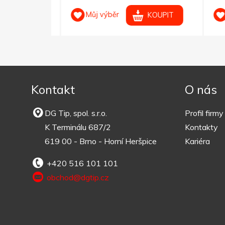
Můj výběr
M
OUPIT
KOUPIT
Kontakt
O nás
DG Tip, spol. s.r.o.
Profil firmy
K Terminálu 687/2
Kontakty
619 00 - Brno - Horní Heršpice
Kariéra
+420 516 101 101
obchod@dgtip.cz