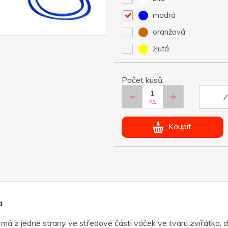
modrá
oranžová
žlutá
Počet kusů:
Z
KS
Koupit
a
má z jedné strany ve středové části váček ve tvaru zvířátka, d