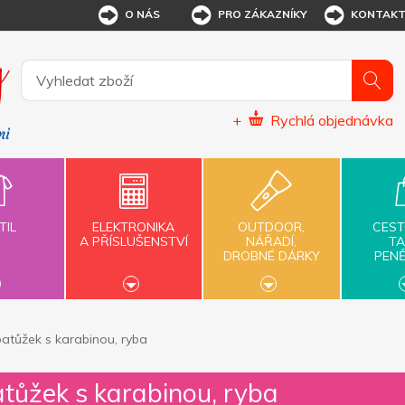
O NÁS
PRO ZÁKAZNÍKY
KONTAK
+
Rychlá objednávka
TIL
ELEKTRONIKA
OUTDOOR,
CEST
A PŘÍSLUŠENSTVÍ
NÁŘADÍ,
TA
DROBNÉ DÁRKY
PEN
atůžek s karabinou, ryba
tůžek s karabinou, ryba