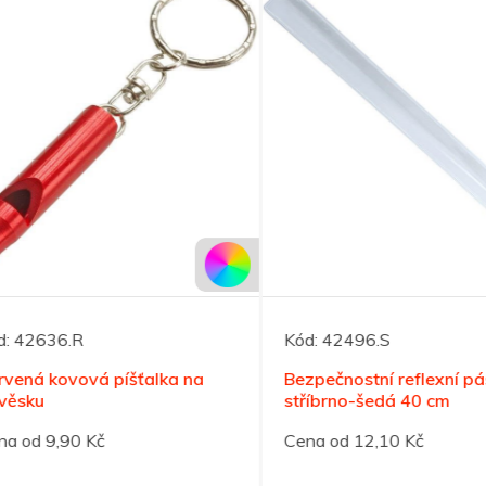
42636.R
Kód:
42496.S
ná kovová píšťalka na
Bezpečnostní reflexní pásk
sku
stříbrno-šedá 40 cm
od 9,90 Kč
Cena od 12,10 Kč