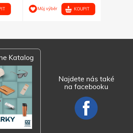
Můj výběr
Můj výb
KOUPIT
ne Katalog
Najdete nás také
na facebooku