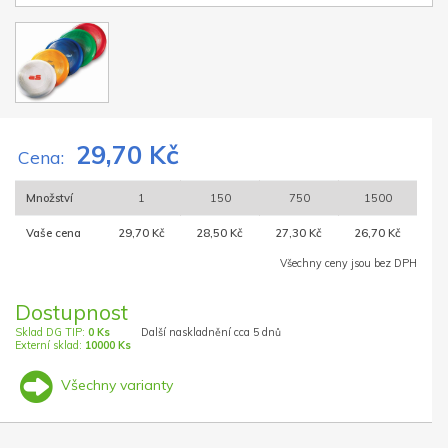
29,70 Kč
Cena:
Množství
1
150
750
1500
Vaše cena
29,70 Kč
28,50 Kč
27,30 Kč
26,70 Kč
Všechny ceny jsou bez DPH
Dostupnost
Sklad DG TIP:
0 Ks
Další naskladnění cca 5 dnů
Externí sklad:
10000 Ks
Všechny varianty