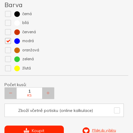
Barva
černá
bílá
červená
modrá
oranžová
zelená
žlutá
Počet kusů:
KS
Zboží včetně potisku (online kalkulace)
Koupit
Přidej do výběru