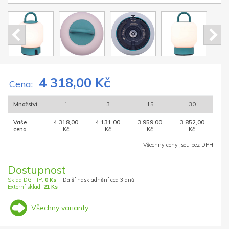
4 318,00 Kč
Cena:
Množství
1
3
15
30
Vaše
4 318,00
4 131,00
3 959,00
3 852,00
cena
Kč
Kč
Kč
Kč
Všechny ceny jsou bez DPH
Dostupnost
Sklad DG TIP:
0 Ks
Další naskladnění cca 3 dnů
Externí sklad:
21 Ks
Všechny varianty