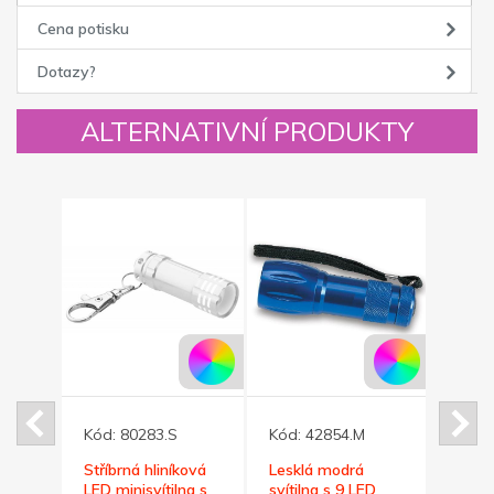
Cena potisku
Dotazy?
ALTERNATIVNÍ PRODUKTY
Kód:
80283.S
Kód:
42854.M
Kód:
 14
Stříbrná hliníková
Lesklá modrá
Kovov
LED minisvítilna s
svítilna s 9 LED
LED 