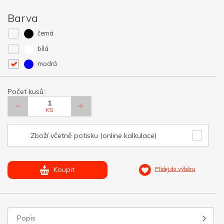
Barva
černá
bílá
modrá
Počet kusů:
KS
Zboží včetně potisku (online kalkulace)
Koupit
Přidej do výběru
Popis