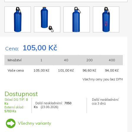
105,00 Kč
Cena:
Množství
1
40
200
400
Vaše cena
105,00 Kč
101,00 Kč
96,60 Kč
94,00 Kč
Všechny ceny jsou bez DPH
Dostupnost
Sklad DG TIP:
0
Další naskladnění
Další naskladnění:
7050
Ks
cca 3 dnů
Ks
(23.08.2026)
Externí sklad:
5703 Ks
Všechny varianty