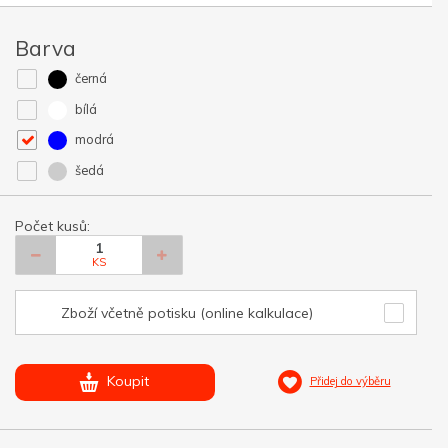
Barva
černá
bílá
modrá
šedá
Počet kusů:
KS
Zboží včetně potisku (online kalkulace)
Koupit
Přidej do výběru