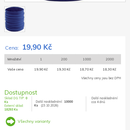
19,90 Kč
Cena:
Množství
1
200
1000
2000
Vaše cena
19,90 Kč
19,30 Kč
18,70 Kč
18,30 Kč
Všechny ceny jsou bez DPH
Dostupnost
Sklad DG TIP:
0
Další naskladnění
Další naskladnění:
10000
Ks
cca 4 dnů
Ks
(23.10.2026)
Externí sklad:
18293 Ks
Všechny varianty