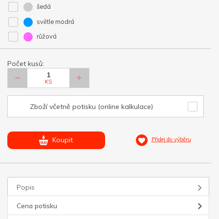
šedá
světle modrá
růžová
Počet kusů:
KS
Zboží včetně potisku (online kalkulace)
Koupit
Přidej do výběru
Popis
Cena potisku