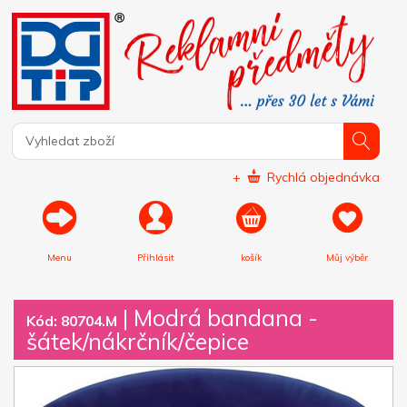
+
Rychlá objednávka
Menu
Přihlásit
košík
Můj výběr
|
Modrá bandana -
Kód: 80704.M
šátek/nákrčník/čepice