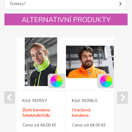
Dotazy?
ALTERNATIVNÍ PRODUKTY
Kód:
91055.Y
Kód:
91056.O
Kód:
xní
Žlutá bandana-
Oranžová
Černá
šátek/nákrčník/
bandana-
band
/
čepice s refl.
šátek/nákrčník/
šátek
0 Kč
Cena od 64,00 Kč
Cena od 64,00 Kč
Cena 
pruhem
čepice s
čepic
ref.pruhem