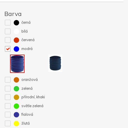
Barva
černá
bílá
červená
modrá
oranžová
zelená
přírodní, khaki
světle zelená
fialová
žlutá