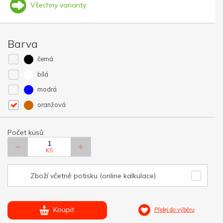
Všechny varianty
Barva
černá
bílá
modrá
oranžová
Počet kusů:
KS
Zboží včetně potisku (online kalkulace)
Koupit
Přidej do výběru