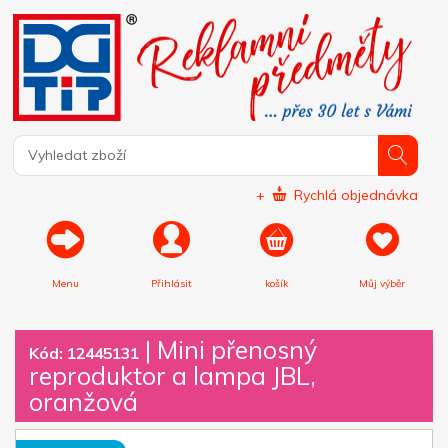
+
Rychlá objednávka
Menu
Přihlásit
košík
Můj výběr
|
Mini přenosný
Kód: 12445131
reproduktor a lampa JBL,
oranžová