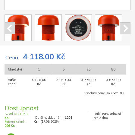
4 118,00 Kč
Cena:
Množství
1
5
25
50
Vaše
4 118,00
3 939,00
3 775,00
3 673,00
cena
Kč
Kč
Kč
Kč
Všechny ceny jsou bez DPH
Dostupnost
Sklad DG TIP:
0
Další naskladnění
Další naskladnění:
1204
Ks
cca 3 dnů
Ks
(17.08.2026)
Externí sklad:
296 Ks