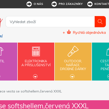
O NÁS
PRO ZÁKAZNÍKY
KONTAK
+
Rychlá objednávka
TIL
ELEKTRONIKA
OUTDOOR,
CEST
A PŘÍSLUŠENSTVÍ
NÁŘADÍ,
TA
DROBNÉ DÁRKY
PEN
eece vesta se softshellem,červená XXXL
 se softshellem,červená XXXL