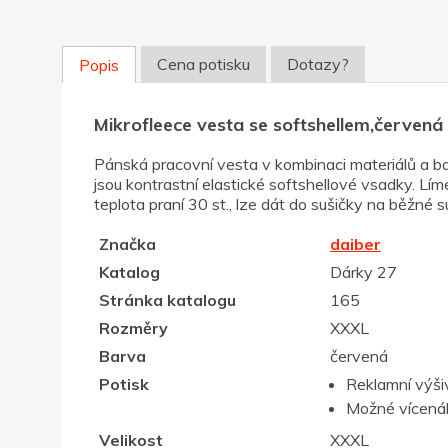
Cena potisku
Dotazy?
Popis
Mikrofleece vesta se softshellem,červen
Pánská pracovní vesta v kombinaci materiálů a bar
jsou kontrastní elastické softshellové vsadky. Lím
teplota praní 30 st., lze dát do sušičky na běžné su
Značka
daiber
Katalog
Dárky 27
Stránka katalogu
165
Rozměry
XXXL
Barva
červená
Potisk
Reklamní výši
Možné vícenák
Velikost
XXXL