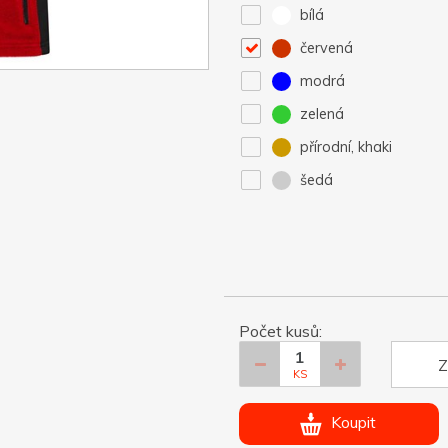
bílá
červená
modrá
zelená
přírodní, khaki
šedá
Počet kusů:
Z
KS
Koupit