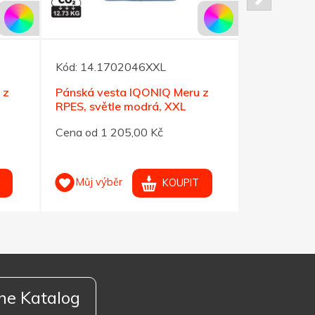
Kód:
14.1702046XXL
Kód:
14.17
 z
Pánská vesta IQONIQ Meru z
Pánská ves
RPES, světle modrá, XXL
RPES, svět
Cena od 1 205,00 Kč
Cena od 1 
Můj výběr
Můj výb
KOUPIT
ne Katalog