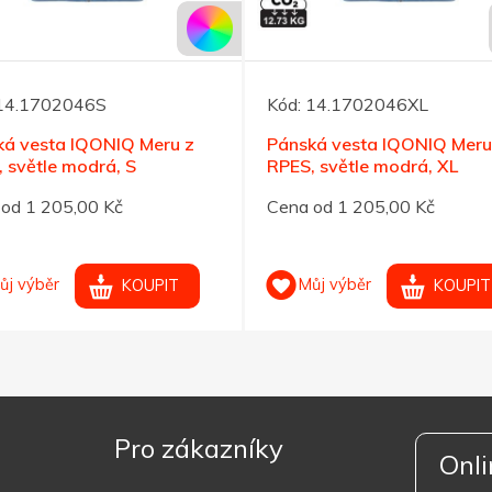
14.1702046S
Kód:
14.1702046XL
ká vesta IQONIQ Meru z
Pánská vesta IQONIQ Meru
 světle modrá, S
RPES, světle modrá, XL
od 1 205,00 Kč
Cena od 1 205,00 Kč
ůj výběr
Můj výběr
KOUPIT
KOUPIT
Pro zákazníky
Onli