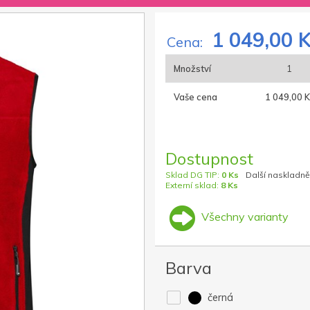
1 049,00 
Cena:
Množství
1
Vaše cena
1 049,00 K
Dostupnost
Sklad DG TIP:
0 Ks
Další naskladně
Externí sklad:
8 Ks
Všechny varianty
Barva
černá