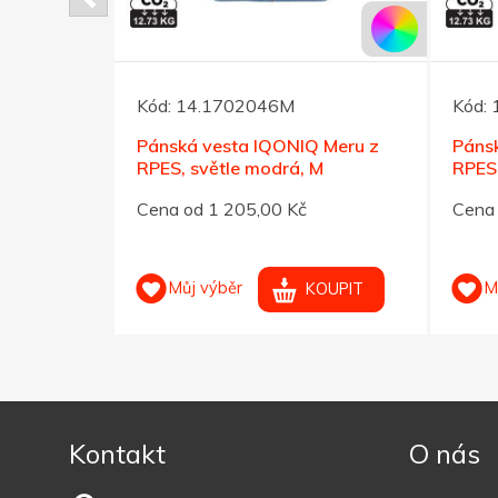
Kód:
14.1702046M
Kód:
 Meru z
Pánská vesta IQONIQ Meru z
Páns
L
RPES, světle modrá, M
RPES,
Cena od 1 205,00 Kč
Cena 
Můj výběr
M
OUPIT
KOUPIT
Kontakt
O nás