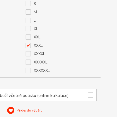
S
M
L
XL
XXL
XXXL
XXXXL
XXXXXL
XXXXXXL
boží včetně potisku (online kalkulace)
Přidej do výběru