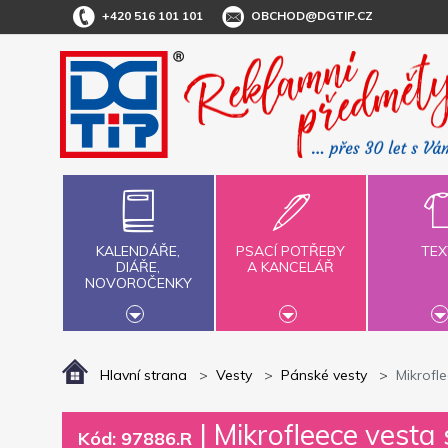
+420 516 101 101
OBCHOD@DGTIP.CZ
KALENDÁŘE,
PSACÍ POTŘEBY
TEX
DIÁŘE,
A KANCELÁŘ
NOVOROČENKY
Hlavní strana
Vesty
Pánské vesty
Mikrofl
|
Mikrofleece vesta
Kód: 97886.R