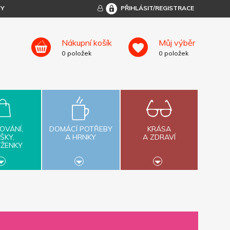
TY
PŘIHLÁSIT/REGISTRACE
Nákupní košík
Můj výběr
0
položek
0
položek
OVÁNÍ,
DOMÁCÍ POTŘEBY
KRÁSA
ŠKY,
A HRNKY
A ZDRAVÍ
ĚŽENKY