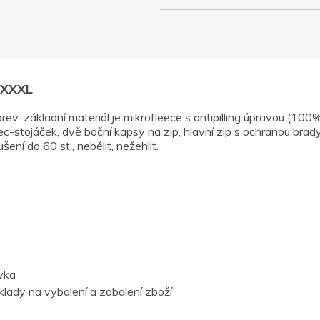
á XXXL
ev: základní materiál je mikrofleece s antipilling úpravou (10
ec-stojáček, dvě boční kapsy na zip, hlavní zip s ochranou brad
šení do 60 st., nebělit, nežehlit.
vka
lady na vybalení a zabalení zboží