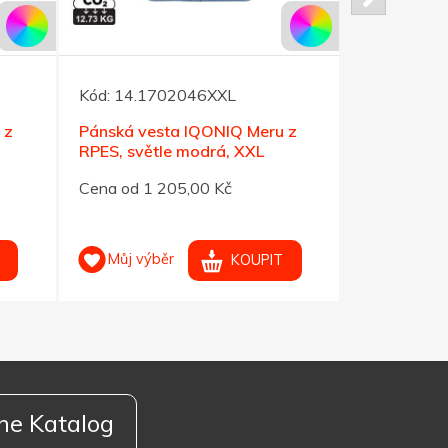
Kód:
14.1702046XXL
Kód:
14.17
 z
Pánská vesta IQONIQ Meru z
Pánská ves
RPES, světle modrá, XXL
RPES, svět
Cena od 1 205,00 Kč
Cena od 1 
Můj výběr
Můj výb
KOUPIT
ne Katalog