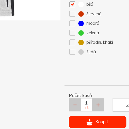
bílá
červená
modrá
zelená
přírodní, khaki
šedá
Počet kusů:
Z
KS
Koupit