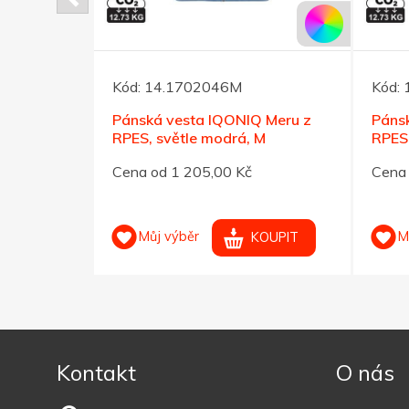
Kód:
14.1702046M
Kód:
 Meru z
Pánská vesta IQONIQ Meru z
Páns
L
RPES, světle modrá, M
RPES,
Cena od 1 205,00 Kč
Cena 
Můj výběr
M
OUPIT
KOUPIT
Kontakt
O nás