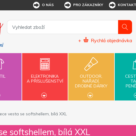
O NÁS
PRO ZÁKAZNÍKY
KONTAK
+
Rychlá objednávka
TIL
ELEKTRONIKA
OUTDOOR,
CEST
A PŘÍSLUŠENSTVÍ
NÁŘADÍ,
TA
DROBNÉ DÁRKY
PEN
ece vesta se softshellem, bílá XXL
se softshellem, bílá XXL