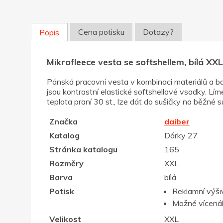
Cena potisku
Dotazy?
Popis
Mikrofleece vesta se softshellem, bílá XXL
Pánská pracovní vesta v kombinaci materiálů a bar
jsou kontrastní elastické softshellové vsadky. Lím
teplota praní 30 st., lze dát do sušičky na běžné su
Značka
daiber
Katalog
Dárky 27
Stránka katalogu
165
Rozměry
XXL
Barva
bílá
Potisk
Reklamní výši
Možné vícenák
Velikost
XXL