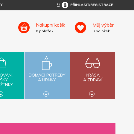
TY
PŘIHLÁSIT/REGISTRACE
Nákupní košík
Můj výběr
0
položek
0
položek
OVÁNÍ,
DOMÁCÍ POTŘEBY
KRÁSA
ŠKY,
A HRNKY
A ZDRAVÍ
ĚŽENKY