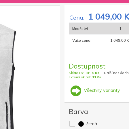
1 049,00 
Cena:
Množství
1
Vaše cena
1 049,00 K
Dostupnost
Sklad DG TIP:
0 Ks
Další naskladn
Externí sklad:
33 Ks
Všechny varianty
Barva
černá