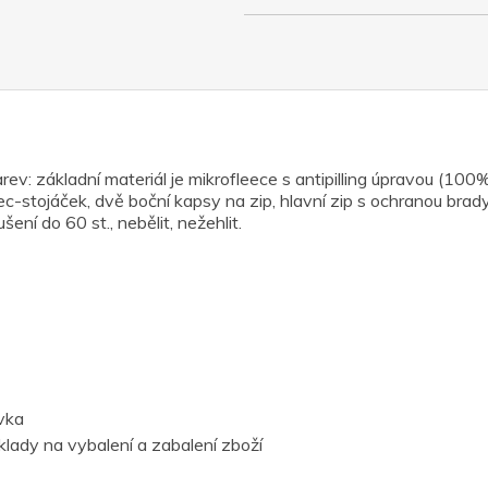
ev: základní materiál je mikrofleece s antipilling úpravou (10
ec-stojáček, dvě boční kapsy na zip, hlavní zip s ochranou brad
šení do 60 st., nebělit, nežehlit.
vka
lady na vybalení a zabalení zboží