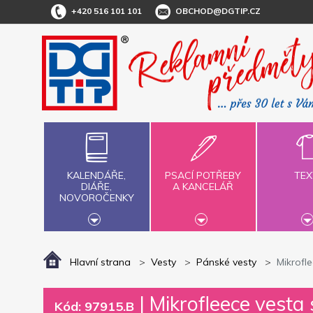
+420 516 101 101
OBCHOD@DGTIP.CZ
KALENDÁŘE,
PSACÍ POTŘEBY
TEX
DIÁŘE,
A KANCELÁŘ
NOVOROČENKY
Hlavní strana
Vesty
Pánské vesty
Mikrofle
|
Mikrofleece vesta 
Kód: 97915.B