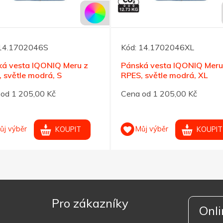
14.1702046S
Kód:
14.1702046XL
ká vesta IQONIQ Meru z
Pánská vesta IQONIQ Meru
 světle modrá, S
RPES, světle modrá, XL
od 1 205,00 Kč
Cena od 1 205,00 Kč
ůj výběr
Můj výběr
KOUPIT
KOUPIT
Pro zákazníky
Onli