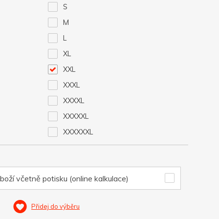
S
M
L
XL
XXL
XXXL
XXXXL
XXXXXL
XXXXXXL
boží včetně potisku (online kalkulace)
Přidej do výběru